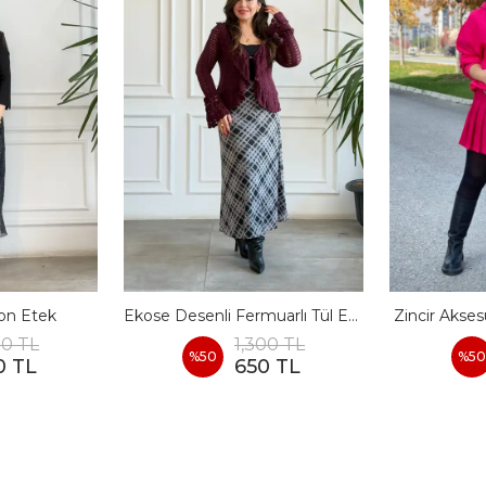
fon Etek
Ekose Desenli Fermuarlı Tül Etek
Zincir Aksesu
00 TL
1,300 TL
%
50
%
50
0 TL
650 TL