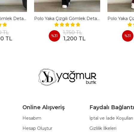
Polo Yaka Çizgili Gömlek Detaylı Kısa Kollu Takım - KAHVERENGI
Polo Yaka Çizgili Gömlek Detaylı Kısa Kollu Takım - SIYAH
0 TL
1,750 TL
%
31
%
31
00 TL
1,200 TL
Online Alışveriş
Faydalı Bağlantı
Hesabım
İptal ve İade Koşulları
Hesap Oluştur
Gizlilik İlkeleri