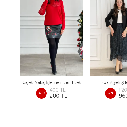
 Etek
Çiçek Nakış İşlemeli Deri Etek
Puantiyeli Şi
400 TL
1,2
%
50
%
20
200 TL
96