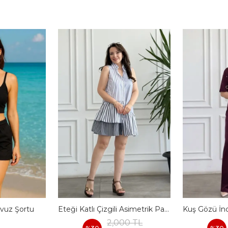
vuz Şortu
Eteği Katlı Çizgili Asimetrik Pamuk Elbise
2,000 TL