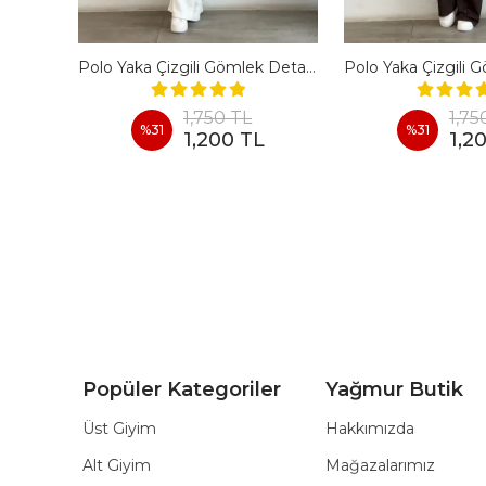
En Boy Likralı Bir Beden İncelten Pantolon - BORDO
Polo Yaka Çizgili Gömlek Detaylı Kısa Kollu Takım - BEYAZ
1,750 TL
1,75
%
31
%
31
1,200 TL
1,2
Popüler Kategoriler
Yağmur Butik
Üst Giyim
Hakkımızda
Alt Giyim
Mağazalarımız