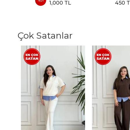
%
31
1,000 TL
450 
Çok Satanlar