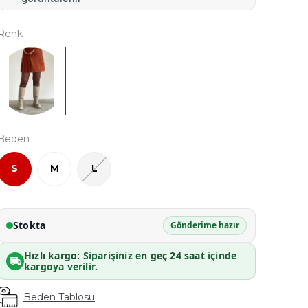
Renk
Beden
S
M
L
Stokta
Gönderime hazır
Hızlı kargo:
Siparişiniz
en geç 24 saat
içinde
kargoya verilir.
Beden Tablosu