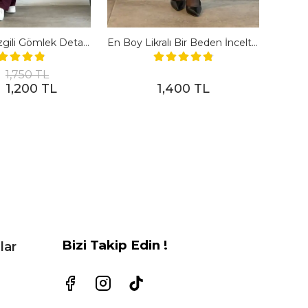
Polo Yaka Çizgili Gömlek Detaylı Kısa Kollu Takım - BORDO
En Boy Likralı Bir Beden İncelten Pantolon - SIYAH
1,750 TL
1,200 TL
1,400 TL
Bizi Takip Edin !
lar