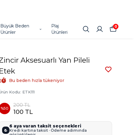
Büyük Beden
Plaj
0
Ürünler
Ürünleri
Zincir Aksesuarlı Yan Pileli
Etek
Bu beden hızla tükeniyor
Ürün Kodu
:
ETK111
200 TL
%
50
100 TL
6 aya varan taksit seçenekleri
₺
Kredi kartına taksit · Ödeme adımında
görüntülenir