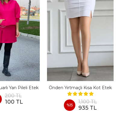
arlı Yan Pileli Etek
Önden Yırtmaçlı Kısa Kot Etek
200 TL
100 TL
1,100 TL
%
15
935 TL