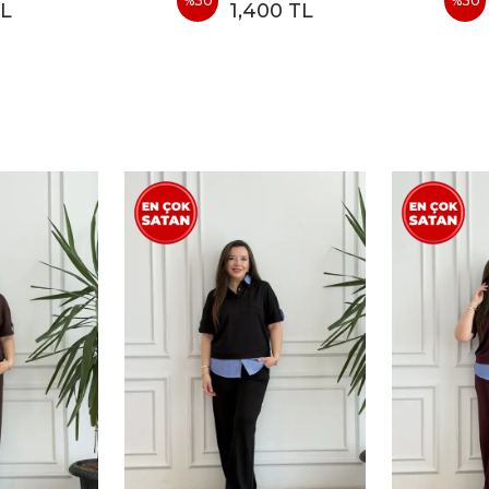
%
30
%
30
TL
1,400 TL