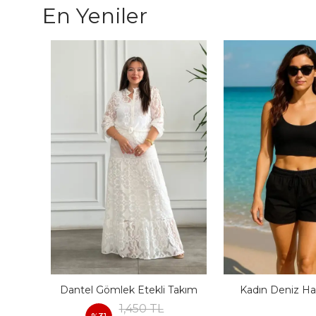
En Yeniler
I
Dantel Gömlek Etekli Takım
Kadın Deniz Ha
1,450 TL