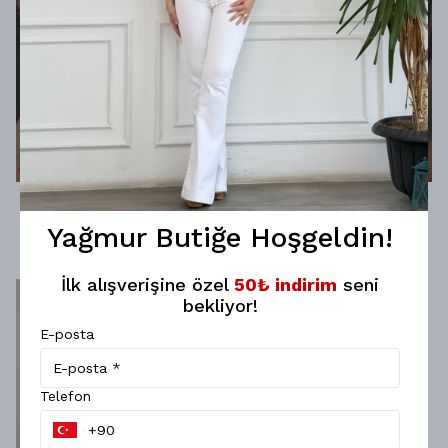
Kalın Zincir Bileklik
Yeşil Gözlü Kaplan Bileklik
Yağmur Butiğe Hoşgeldin!
250 TL
300 TL
%
15
%
15
212 TL
255 TL
İlk alışverişine özel
50₺ indirim
seni
bekliyor!
E-posta
Telefon