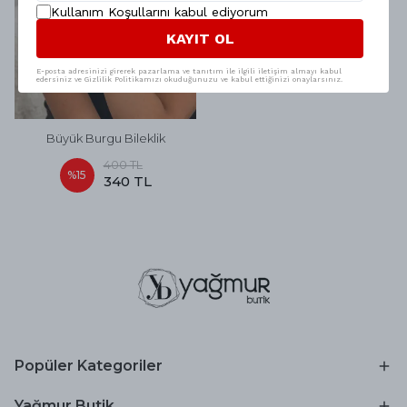
Kullanım Koşullarını kabul ediyorum
KAYIT OL
E-posta adresinizi girerek pazarlama ve tanıtım ile ilgili iletişim almayı kabul
edersiniz ve Gizlilik Politikamızı okuduğunuzu ve kabul ettiğinizi onaylarsınız.
Büyük Burgu Bileklik
400 TL
%
15
340 TL
Popüler Kategoriler
Yağmur Butik