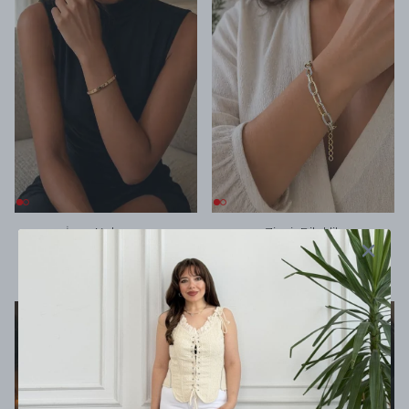
İnce Kelepçe
Zincir Bileklik
300 TL
450 TL
%
15
%
15
255 TL
382 TL