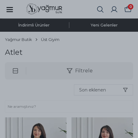
0
İndirimli Ürünler
Yeni Gelenler
Yağmur Butik
Üst Giyim
Atlet
Filtrele
Son eklenen