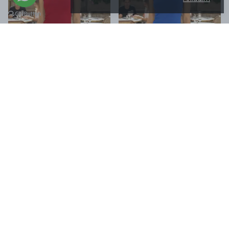
Kare Yaka Pamuklu Atlet - KIRMIZI
Kare Yaka Pamuklu Atlet - SAKS MAVISI
1 değerlendirme
1 değerlendirme
250 TL
250 TL
%
20
%
20
200 TL
200 TL