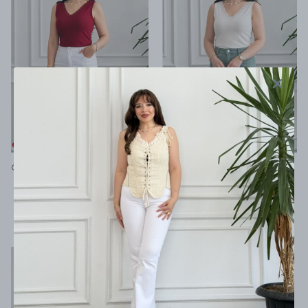
Ön Ve Arka V Yaka Dantel Detaylı Atlet - KIRMIZI
Ön Ve Arka V Yaka Dantel Detaylı Atlet - KREM
2 değerlendirme
2 değerlendirme
300 TL
300 TL
%
15
%
15
255 TL
255 TL