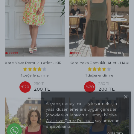
Kare Yaka Pamuklu Atlet - KIREMIT
Kare Yaka Pamuklu Atlet - HAKI
1 değerlendirme
1 değerlendirme
250 TL
250 TL
%
20
%
20
200 TL
200 TL
Alışveriş deneyiminizi iyileştirmek için
yasal düzenlemelere uygun çerezler
(cookies) kullanıyoruz. Detaylı bilgiye
Gizlilik ve Çerez Politikası
sayfamızdan
erişebilirsiniz.
Anladım