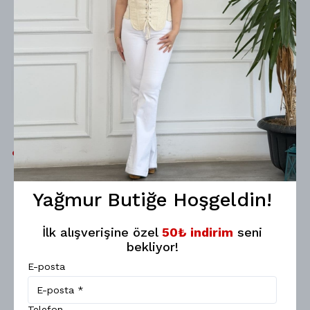
Şeffaf Kemer
Yağmur Butiğe Hoşgeldin!
200 TL
%
40
120 TL
İlk alışverişine özel
50₺ indirim
seni
bekliyor!
E-posta
Telefon