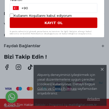
Popüler Kategoriler
Kullanım Koşullarını kabul ediyorum
KAYIT OL
Yağmur Butik
E-posta adresinizi girerek pazarlama ve tanıtım ile ilgili iletişim almayı kabul
edersiniz ve Gizlilik Politikamızı okuduğunuzu ve kabul ettiğinizi onaylarsınız.
Online Alışveriş
Faydalı Bağlantılar
Bizi Takip Edin !
Alışveriş deneyiminizi iyileştirmek için
yasal düzenlemelere uygun çerezler
(cookies) kullanıyoruz. Detaylı bilgiye
Gizlilik ve Çerez Politikası
sayfamızdan
erişebilirsiniz.
Anladım
© 2026 Tüm Hakları Saklıdır -
Prepared by
malidigital.com.tr