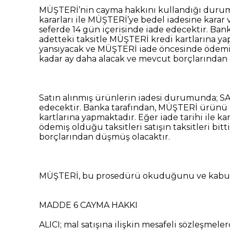
MÜŞTERİ’nin cayma hakkını kullandığı duruml
kararları ile MÜŞTERİ’ye bedel iadesine karar 
seferde 14 gün içerisinde iade edecektir. Bank
adetteki taksitle MÜŞTERİ kredi kartlarına yapm
yansıyacak ve MÜŞTERİ iade öncesinde ödemiş ol
kadar ay daha alacak ve mevcut borçlarından
Satın alınmış ürünlerin iadesi durumunda; SAT
edecektir. Banka tarafından, MÜŞTERİ ürünü kaç
kartlarına yapmaktadır. Eğer iade tarihi ile k
ödemiş olduğu taksitleri satışın taksitleri bi
borçlarından düşmüş olacaktır.
MÜŞTERİ, bu prosedürü okuduğunu ve kabul e
MADDE 6 CAYMA HAKKI
ALICI; mal satışına ilişkin mesafeli sözleşmel