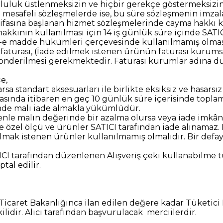
mluluk üstlenmeksizin ve hiçbir gerekçe göstermeksiz
 mesafeli sözleşmelerde ise, bu süre sözleşmenin imzala
n ifasına başlanan hizmet sözleşmelerinde cayma hakkı
akkının kullanılması için 14 iş günlük süre içinde SATIC
5-e madde hükümleri çerçevesinde kullanılmamış olması 
ün faturası, (İade edilmek istenen ürünün faturası kurum
 gönderilmesi gerekmektedir. Faturası kurumlar adına d
e,
rsa standart aksesuarları ile birlikte eksiksiz ve hasars
sında itibaren en geç 10 günlük süre içerisinde toplam 
inde malı iade almakla yükümlüdür.
nle malın değerinde bir azalma olursa veya iade imkâns
 özel ölçü ve ürünler SATICI tarafından iade alınamaz.
lmak istenen ürünler kullanılmamış olmalıdır. Bir defa
ICI tarafından düzenlenen Alışveriş çeki kullanabilme 
tal edilir.
caret Bakanlığınca ilan edilen değere kadar Tüketici H
idir. Alıcı tarafından başvurulacak merciilerdir.