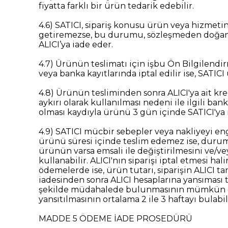
fiyatta farklı bir ürün tedarik edebilir.
4.6) SATICI, sipariş konusu ürün veya hizmet
getiremezse, bu durumu, sözleşmeden doğan i
ALICI’ya iade eder.
4.7) Ürünün teslimatı için işbu Ön Bilgilend
veya banka kayıtlarında iptal edilir ise, SAT
4.8) Ürünün tesliminden sonra ALICI'ya ait kr
aykırı olarak kullanılması nedeni ile ilgili b
olması kaydıyla ürünü 3 gün içinde SATICI'ya i
4.9) SATICI mücbir sebepler veya nakliyeyi e
ürünü süresi içinde teslim edemez ise, durum
ürünün varsa emsali ile değiştirilmesini ve/v
kullanabilir. ALICI'nın siparişi iptal etmesi h
ödemelerde ise, ürün tutarı, siparişin ALICI ta
iadesinden sonra ALICI hesaplarına yansıması t
şekilde müdahalede bulunmasının mümkün olam
yansıtılmasının ortalama 2 ile 3 haftayı bula
MADDE 5 ÖDEME İADE PROSEDÜRÜ