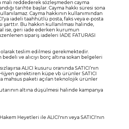
in malı reddederek sözleşmeden cayma
ndığı tarihte başlar. Cayma hakkı süresi sona
 kullanılamaz. Cayma hakkının kullanımından
I'ya iadeli taahhütlü posta, faks veya e-posta
şarttır. Bu hakkın kullanılması halinde,
sal ise, geri iade ederken kurumun
üzenlenen sipariş iadeleri İADE FATURASI
ız olarak teslim edilmesi gerekmektedir.
bedeli ve alıcıyı borç altına sokan belgeleri
ızlaşırsa ALICI kusuru oranında SATICI’nın
 Hijyen gerektiren küpe vb ürünler SATICI
ya mahsus paketi açılan teknolojik ürünler
tutarının altına düşülmesi halinde kampanya
akem Heyetleri ile ALICI'nın veya SATICI'nın