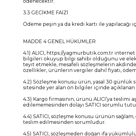
ödenecektir.
3.3 GECİKME FAİZİ
Ödeme peşin ya da kredi kartı ile yapılacağı 
MADDE 4 GENEL HÜKÜMLER
4.1) ALICI, https://yagmurbutik.com.tr internet
bilgileri okuyup bilgi sahibi olduğunu ve ele
teyit etmekle, mesafeli sözleşmelerin akdinden
özellikler, ürünlerin vergiler dahil fiyatı, öde
4.2) Sözleşme konusu ürün, yasal 30 günlük sü
sitesinde yer alan ön bilgiler içinde açıklanan
4.3) Kargo firmasının, ürünü ALICI’ya teslimi 
edilememesinden dolayı SATICI sorumlu tutu
4.4) SATICI, sözleşme konusu ürünün sağlam, eks
teslim edilmesinden sorumludur.
4.5) SATICI, sözleşmeden doğan ifa yükümlülüğ