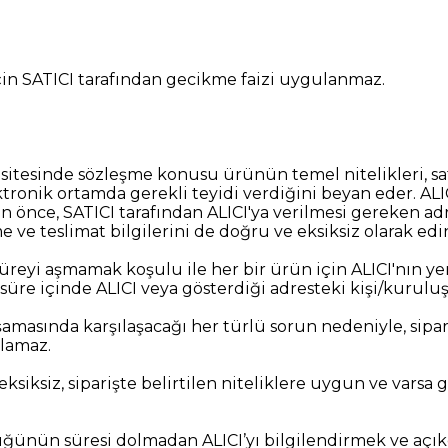
için SATICI tarafından gecikme faizi uygulanmaz.
 sitesinde sözleşme konusu ürünün temel nitelikleri, satı
ktronik ortamda gerekli teyidi verdiğini beyan eder. AL
 önce, SATICI tarafından ALICI'ya verilmesi gereken adre
me ve teslimat bilgilerini de doğru ve eksiksiz olarak edi
reyi aşmamak koşulu ile her bir ürün için ALICI'nın yer
 süre içinde ALICI veya gösterdiği adresteki kişi/kuruluşa
aşamasında karşılaşacağı her türlü sorun nedeniyle, sipar
lamaz.
iksiz, siparişte belirtilen niteliklere uygun ve varsa ga
ünün süresi dolmadan ALICI’yı bilgilendirmek ve açıkça