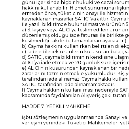
günü içerisinde hiçbir hukuki ve cezai soru
hakkını kullanabilir. Hizmet sunumuna ilişkin
ermeden önce, tüketicinin onayı ile hizmeti
kaynaklanan masraflar SATICI’ya aittir. Cayma h
ile yazılı bildirimde bulunulması ve ürünün 
a) 3. kişiye veya ALICI’ya teslim edilen ürün
düzenlemiş olduğu iade faturası ile birlikte
kesilmediği takdirde tamamlanamayacaktır.)
b) Cayma hakkını kullanırken belirtilen dilekç
c) İade edilecek ürünlerin kutusu, ambalajı, va
d) SATICI, cayma bildiriminin kendisine ulaşma
ALICI’ya iade etmek ve 20 günlük süre içeris
e) ALICI’nın kusurundan kaynaklanan bir nede
zararlarını tazmin etmekle yükümlüdür. Kişiye
tarafından iade alınamaz. Cayma hakkı kullanı
SATICI tarafından iade alınamamaktadır.
f) Cayma hakkının kullanılması nedeniyle SAT
kapsamında faydalanılan Alışveriş çeki tutarı ip
MADDE 7 YETKİLİ MAHKEME
İşbu sözleşmenin uygulanmasında, Sanayi ve Ti
yerleşim yerindeki Tüketici Mahkemeleri yetkil