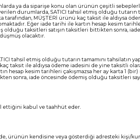
arda ya da siparişe konu olan ürünün çeşitli sebepler
verilen durumlarda, SATICI tahsil etmiş olduğu tutarın t
a tarafından, MÜŞTERİ ürünü kaç taksit ile aldıysa ödeme
aktadır. Eğer iade tarihi ile kartın hesap kesim tarihler
duğu taksitleri satışın taksitleri bittikten sonra, iad
 düşmüş olacaktır.
ICI tahsil etmiş olduğu tutarın tamamını tahsilatın yapı
 taksit ile aldıysa ödeme iadesini de yine taksitli ola
artın hesap kesim tarihleri çakışmazsa her ay karta 1 (b
ttikten sonra, iade öncesinde ödemiş olduğu taksitleri s
ttiğini kabul ve taahhüt eder.
erde, ürünün kendisine veya gösterdiği adresteki kişi/kur