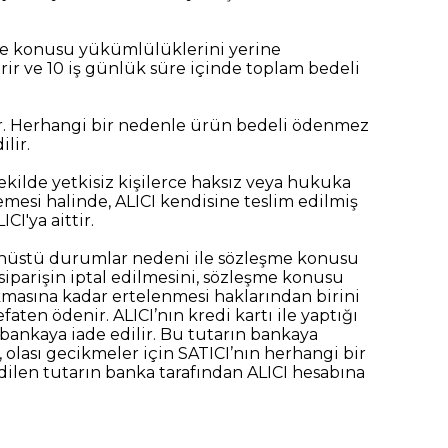
şme konusu yükümlülüklerini yerine
r ve 10 iş günlük süre içinde toplam bedeli
ır. Herhangi bir nedenle ürün bedeli ödenmez
lir.
kilde yetkisiz kişilerce haksız veya hukuka
emesi halinde, ALICI kendisine teslim edilmiş
I'ya aittir.
ğanüstü durumlar nedeni ile sözleşme konusu
iparişin iptal edilmesini, sözleşme konusu
kmasına kadar ertelenmesi haklarından birini
aten ödenir. ALICI’nın kredi kartı ile yaptığı
i bankaya iade edilir. Bu tutarın bankaya
 olası gecikmeler için SATICI’nın herhangi bir
len tutarın banka tarafından ALICI hesabına