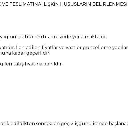
E TESLİMATINA İLİŞKİN HUSUSLARIN BELİRLENMESİ
://yagmurbutik.com.tr adresinde yer almaktadır.
fiyatıdır. İlan edilen fiyatlar ve vaatler güncelleme yapıl
sonuna kadar geçerlidir.
eri satış fiyatına dahildir.
arik edildikten sonraki en geç 2 işgünü içinde başlanaca