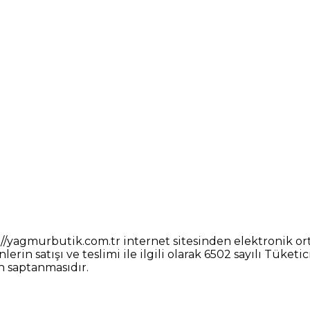
/yagmurbutik.com.tr internet sitesinden elektronik ort
ünlerin satışı ve teslimi ile ilgili olarak 6502 sayılı T
n saptanmasıdır.