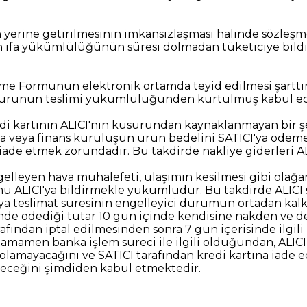
in yerine getirilmesinin imkansızlaşması halinde sözle
fa yükümlülüğünün süresi dolmadan tüketiciye bildiri
irme Formunun elektronik ortamda teyid edilmesi şartt
ICI ürünün teslimi yükümlülüğünden kurtulmuş kabul edi
edi kartının ALICI'nın kusurundan kaynaklanmayan bir şe
anka veya finans kuruluşun ürün bedelini SATICI'ya ödem
ade etmek zorundadır. Bu takdirde nakliye giderleri ALIC
ngelleyen hava muhalefeti, ulaşımın kesilmesi gibi ola
u ALICI'ya bildirmekle yükümlüdür. Bu takdirde ALICI s
eya teslimat süresinin engelleyici durumun ortadan kal
alinde ödediği tutar 10 gün içinde kendisine nakden ve def
rafından iptal edilmesinden sonra 7 gün içerisinde ilgil
amamen banka işlem süreci ile ilgili olduğundan, ALICI,
ayacağını ve SATICI tarafından kredi kartına iade edi
bileceğini şimdiden kabul etmektedir.