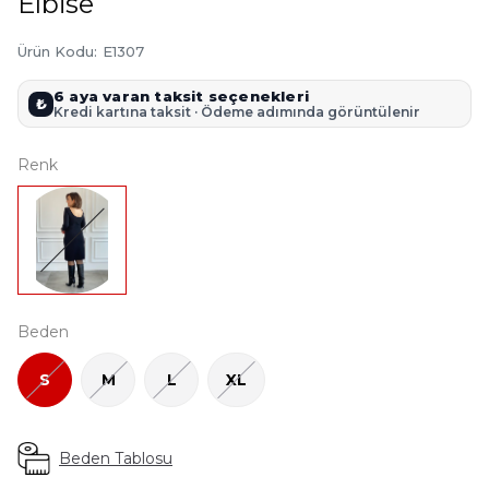
Elbise
Ürün Kodu
:
E1307
6 aya varan taksit seçenekleri
₺
Kredi kartına taksit · Ödeme adımında görüntülenir
Renk
Beden
S
M
L
XL
Beden Tablosu