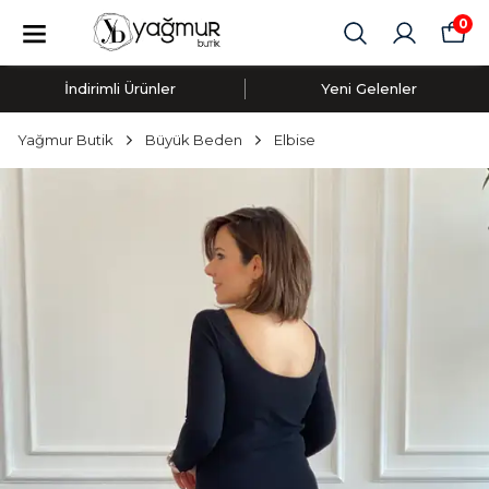
0
İndirimli Ürünler
Yeni Gelenler
Yağmur Butik
Büyük Beden
Elbise