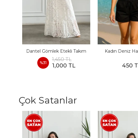
I
Dantel Gömlek Etekli Takım
Kadın Deniz Ha
1,450 TL
%
31
1,000 TL
450 
Çok Satanlar