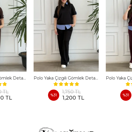
Polo Yaka Çizgili Gömlek Detaylı Kısa Kollu Takım - KAHVERENGI
Polo Yaka Çizgili Gömlek Detaylı Kısa Kollu Takım - SIYAH
0 TL
1,750 TL
%
31
%
31
00 TL
1,200 TL