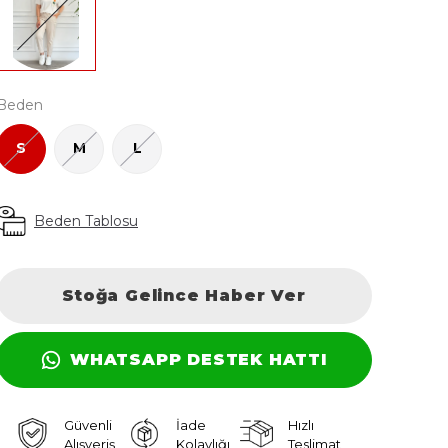
Beden
S
M
L
Beden Tablosu
Stoğa Gelince Haber Ver
WHATSAPP DESTEK HATTI
Güvenli
İade
Hızlı
Alışveriş
Kolaylığı
Teslimat