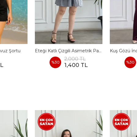
vuz Şortu
Eteği Katlı Çizgili Asimetrik Pamuk Elbise
2,000 TL
%
30
%
30
TL
1,400 TL