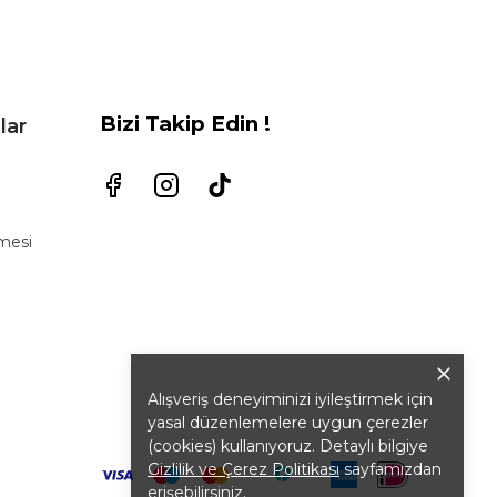
Bizi Takip Edin !
lar
şmesi
Alışveriş deneyiminizi iyileştirmek için
yasal düzenlemelere uygun çerezler
(cookies) kullanıyoruz. Detaylı bilgiye
Gizlilik ve Çerez Politikası
sayfamızdan
erişebilirsiniz.