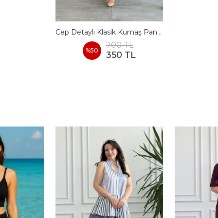
Cep Detaylı Klasik Kumaş Pantolon
700 TL
%
50
350 TL