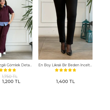
Polo Yaka Çizgili Gömlek Detaylı Kısa Kollu Takım - BORDO
En Boy Likralı Bir Beden İncelten Pantolon - SIYAH
1,750 TL
1,200 TL
1,400 TL