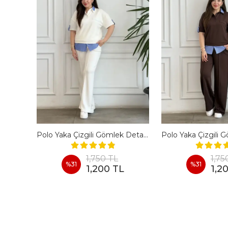
En Boy Likralı Bir Beden İncelten Pantolon - BORDO
Polo Yaka Çizgili Gömlek Detaylı Kısa Kollu Takım - BEYAZ
1,750 TL
1,75
%
31
%
31
1,200 TL
1,2