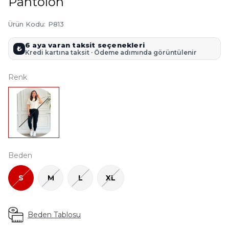
Pantolon
Ürün Kodu
:
P813
6 aya varan taksit seçenekleri
₺
Kredi kartına taksit · Ödeme adımında görüntülenir
Renk
Beden
S
M
L
XL
Beden Tablosu