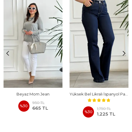
Beyaz Mom Jean
Yüksek Bel Likralı İspanyol Paça Kot Pantolon
950 TL
%
30
665 TL
1,750 TL
%
30
1,225 TL