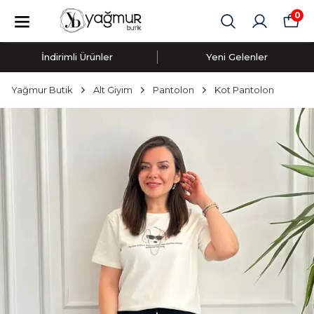
0
İndirimli Ürünler
Yeni Gelenler
Yağmur Butik
Alt Giyim
Pantolon
Kot Pantolon