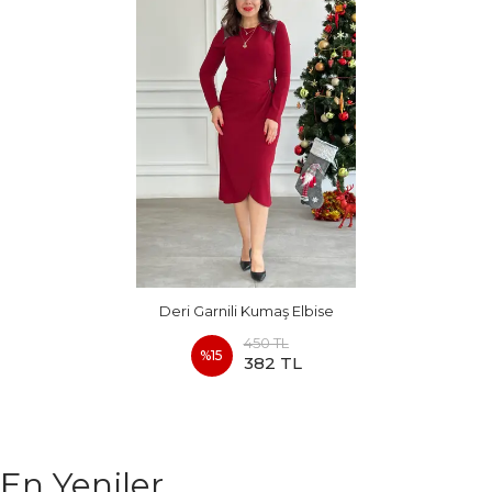
Deri Garnili Kumaş Elbise
450 TL
%
15
382 TL
En Yeniler