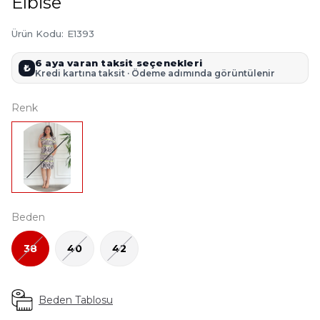
Elbise
Ürün Kodu
:
E1393
6 aya varan taksit seçenekleri
₺
Kredi kartına taksit · Ödeme adımında görüntülenir
Renk
Beden
38
40
42
Beden Tablosu