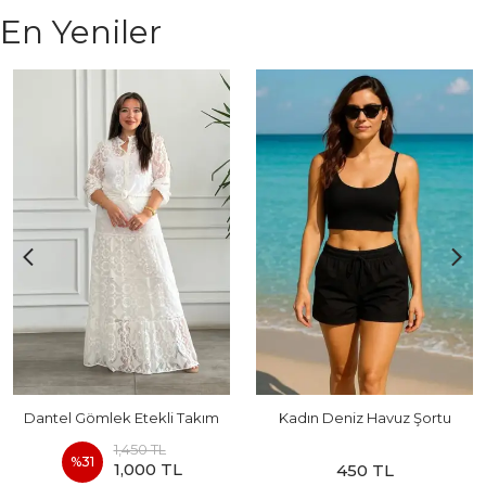
En Yeniler
Dantel Gömlek Etekli Takım
Kadın Deniz Havuz Şortu
1,450 TL
%
31
1,000 TL
450 TL