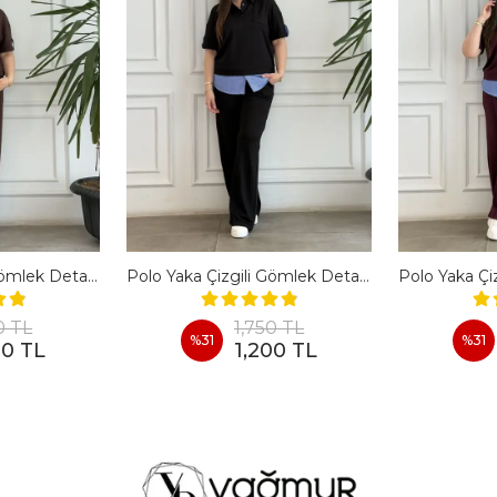
Polo Yaka Çizgili Gömlek Detaylı Kısa Kollu Takım - KAHVERENGI
Polo Yaka Çizgili Gömlek Detaylı Kısa Kollu Takım - SIYAH
0 TL
1,750 TL
%
31
%
31
00 TL
1,200 TL