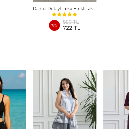
Dantel Detaylı Triko Etekli Takım
850 TL
%
15
722 TL