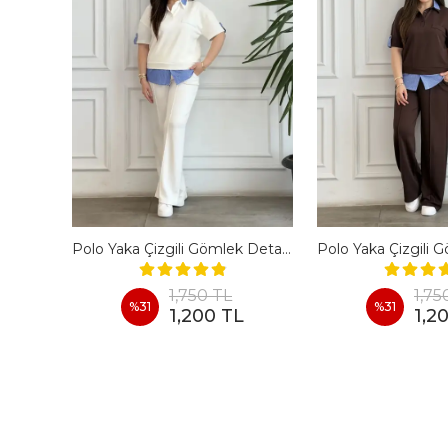
En Boy Likralı Bir Beden İncelten Pantolon - BORDO
Polo Yaka Çizgili Gömlek Detaylı Kısa Kollu Takım - BEYAZ
1,750 TL
1,75
%
31
%
31
1,200 TL
1,2