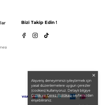
Bizi Takip Edin !
lar
şmesi
Alışveriş deneyiminizi iyileştirmek için
yasal düzenlemelere uygun çerezler
(cookies) kullanıyoruz. Detaylı bilgiye
Gizlilik ve Çerez Politikası
sayfamızdan
erişebilirsiniz.