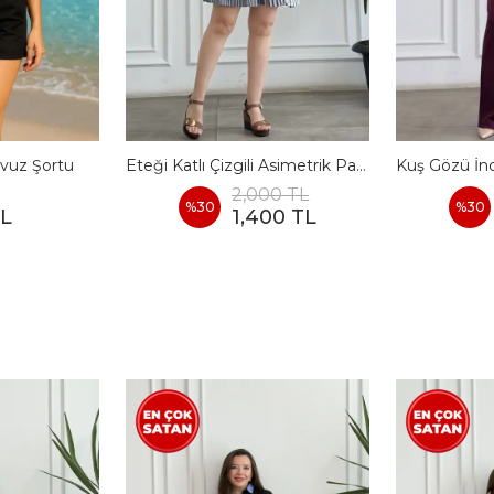
vuz Şortu
Eteği Katlı Çizgili Asimetrik Pamuk Elbise
2,000 TL
%
30
%
30
TL
1,400 TL