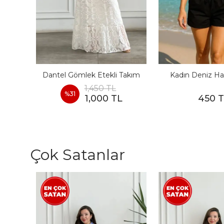
I
Dantel Gömlek Etekli Takım
Kadın Deniz Ha
1,450 TL
%
31
1,000 TL
450 
Çok Satanlar