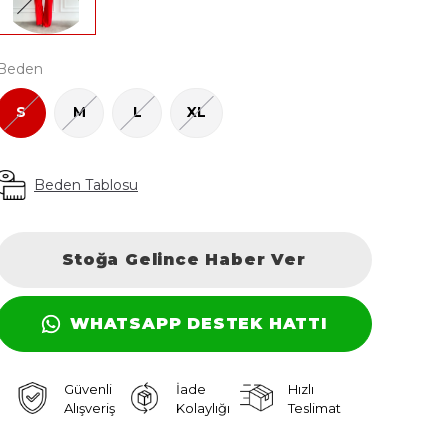
Beden
S
M
L
XL
Beden Tablosu
Stoğa Gelince Haber Ver
WHATSAPP DESTEK HATTI
Güvenli
İade
Hızlı
Alışveriş
Kolaylığı
Teslimat