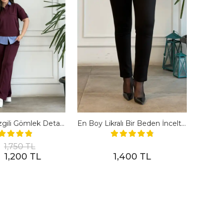
Polo Yaka Çizgili Gömlek Detaylı Kısa Kollu Takım - BORDO
En Boy Likralı Bir Beden İncelten Pantolon - SIYAH
1,750 TL
1,200 TL
1,400 TL