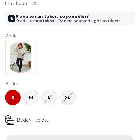
Ürün Kodu
:
P751
6 aya varan taksit seçenekleri
₺
Kredi kartına taksit · Ödeme adımında görüntülenir
Renk
Beden
S
M
L
XL
Beden Tablosu