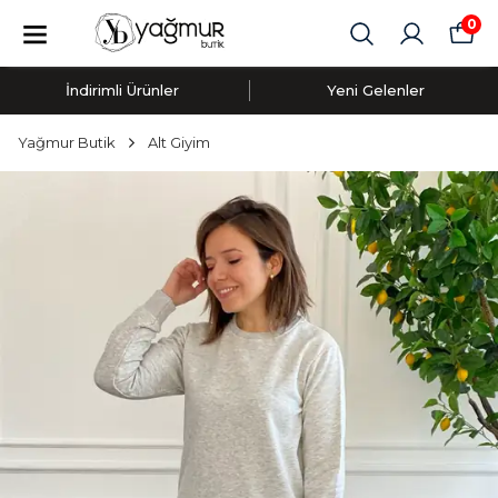
0
İndirimli Ürünler
Yeni Gelenler
Yağmur Butik
Alt Giyim