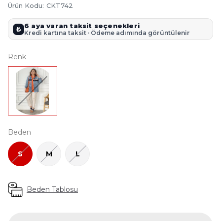
Ürün Kodu
:
CKT742
6 aya varan taksit seçenekleri
₺
Kredi kartına taksit · Ödeme adımında görüntülenir
Renk
Beden
S
M
L
Beden Tablosu