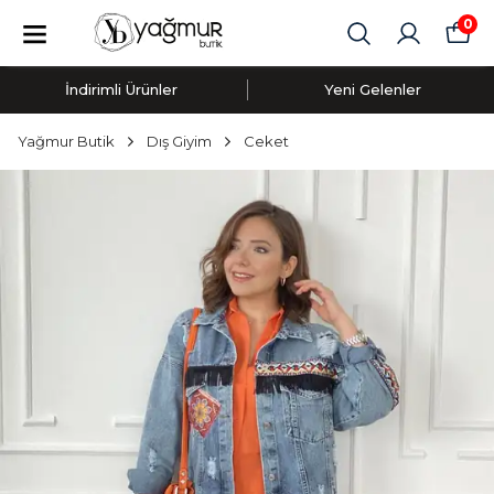
0
İndirimli Ürünler
Yeni Gelenler
Yağmur Butik
Dış Giyim
Ceket