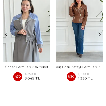
Önden Fermuarlı Kısa Ceket
Kuş Gözü Detaylı Fermuarlı Deri Ceket
4,350 TL
1,900 TL
%
30
%
30
3,045 TL
1,330 TL