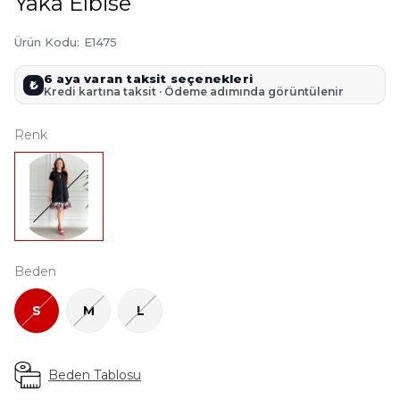
Yaka Elbise
Ürün Kodu
:
E1475
6 aya varan taksit seçenekleri
₺
Kredi kartına taksit · Ödeme adımında görüntülenir
Renk
Beden
S
M
L
Beden Tablosu