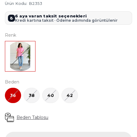
Ürün Kodu
:
B2353
6 aya varan taksit seçenekleri
₺
Kredi kartına taksit · Ödeme adımında görüntülenir
Renk
Beden
36
38
40
42
Beden Tablosu