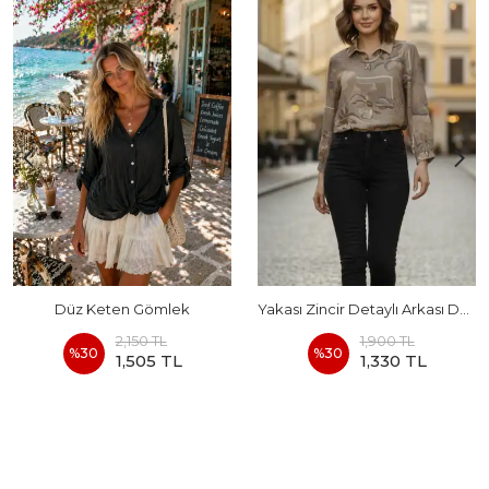
Düz Keten Gömlek
Yakası Zincir Detaylı Arkası Düğmeli Bluz
2,150 TL
1,900 TL
%
30
%
30
1,505 TL
1,330 TL