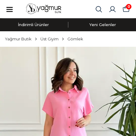
0
İndirimli Ürünler
Yeni Gelenler
Yağmur Butik
Üst Giyim
Gömlek