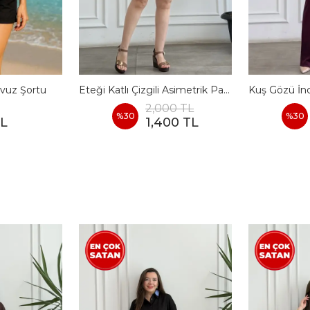
vuz Şortu
Eteği Katlı Çizgili Asimetrik Pamuk Elbise
2,000 TL
%
30
%
30
TL
1,400 TL