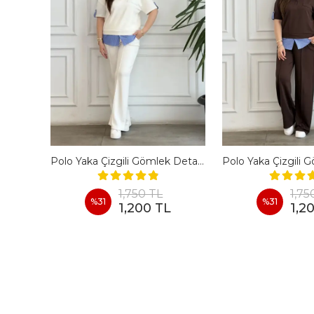
En Boy Likralı Bir Beden İncelten Pantolon - BORDO
Polo Yaka Çizgili Gömlek Detaylı Kısa Kollu Takım - BEYAZ
1,750 TL
1,75
%
31
%
31
1,200 TL
1,2