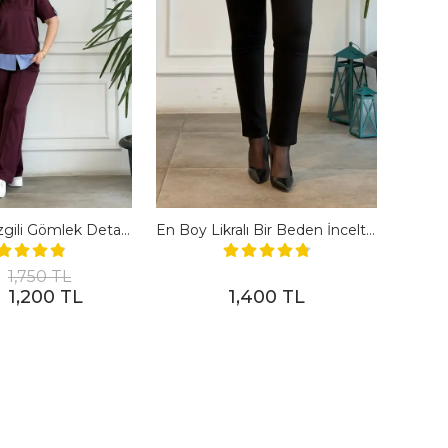
Polo Yaka Çizgili Gömlek Detaylı Kısa Kollu Takım - BORDO
En Boy Likralı Bir Beden İncelten Pantolon - SIYAH
1,750 TL
1,200 TL
1,400 TL