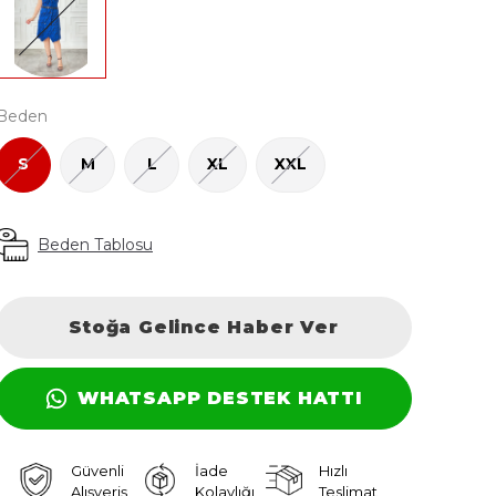
Beden
S
M
L
XL
XXL
Beden Tablosu
Stoğa Gelince Haber Ver
WHATSAPP DESTEK HATTI
Güvenli
İade
Hızlı
Alışveriş
Kolaylığı
Teslimat