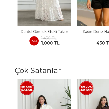
I
Dantel Gömlek Etekli Takım
Kadın Deniz Ha
1,450 TL
%
31
1,000 TL
450 
Çok Satanlar