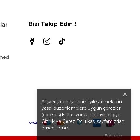
Bizi Takip Edin !
lar
şmesi
Alışveriş deneyiminizi iyileştirmek için
yasal düzenlemelere uygun çerezler
(cookies) kullanıyoruz. Detaylı bilgiye
Gizlilik ve Çerez Politikası
sayfamızdan
erişebilirsiniz.
Anladım