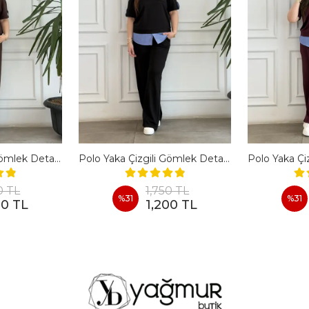
Polo Yaka Çizgili Gömlek Detaylı Kısa Kollu Takım - KAHVERENGI
Polo Yaka Çizgili Gömlek Detaylı Kısa Kollu Takım - SIYAH
0 TL
1,750 TL
%
31
%
31
00 TL
1,200 TL