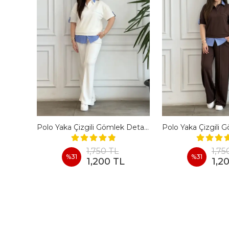
En Boy Likralı Bir Beden İncelten Pantolon - BORDO
Polo Yaka Çizgili Gömlek Detaylı Kısa Kollu Takım - BEYAZ
1,750 TL
1,75
%
31
%
31
1,200 TL
1,2