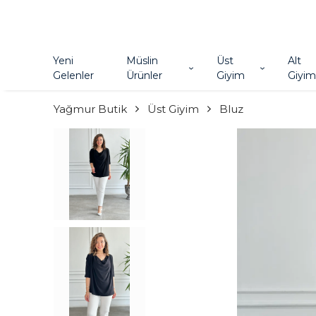
Yeni
Müslin
Üst
Alt
Gelenler
Ürünler
Giyim
Giyim
Yağmur Butik
Üst Giyim
Bluz