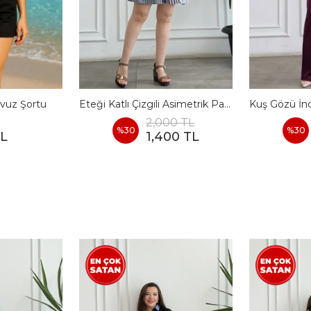
vuz Şortu
Eteği Katlı Çizgili Asimetrik Pamuk Elbise
2,000 TL
%
30
%
30
TL
1,400 TL