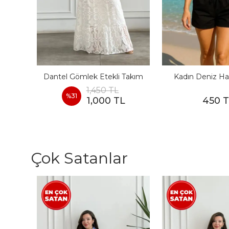
I
Dantel Gömlek Etekli Takım
Kadın Deniz Ha
1,450 TL
%
31
1,000 TL
450 
Çok Satanlar