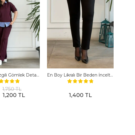
Polo Yaka Çizgili Gömlek Detaylı Kısa Kollu Takım - BORDO
En Boy Likralı Bir Beden İncelten Pantolon - SIYAH
1,750 TL
1,200 TL
1,400 TL