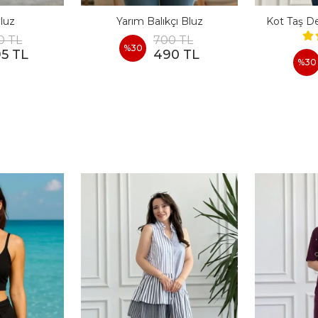
Bluz
Yarım Balıkçı Bluz
Kot Taş De
0 TL
700 TL
%
30
95 TL
490 TL
%
30