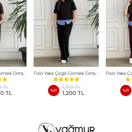
Polo Yaka Çizgili Gömlek Detaylı Kısa Kollu Takım - KAHVERENGI
Polo Yaka Çizgili Gömlek Detaylı Kısa Kollu Takım - SIYAH
0 TL
1,750 TL
%
31
%
31
00 TL
1,200 TL