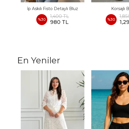
İp Askılı Fisto Detaylı Bluz
Korsajlı 
1,400 TL
1,85
%
30
%
30
980 TL
1,2
En Yeniler