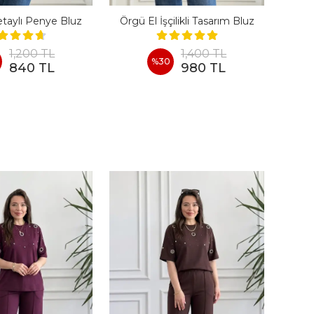
taylı Penye Bluz
Örgü El İşçilikli Tasarım Bluz
1,200 TL
1,400 TL
%
30
840 TL
980 TL