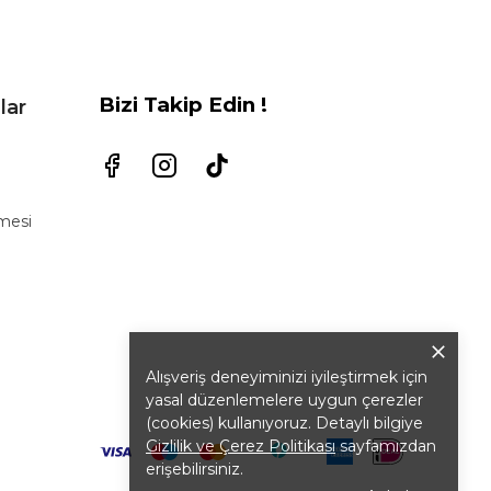
Bizi Takip Edin !
lar
şmesi
Alışveriş deneyiminizi iyileştirmek için
yasal düzenlemelere uygun çerezler
(cookies) kullanıyoruz. Detaylı bilgiye
Gizlilik ve Çerez Politikası
sayfamızdan
erişebilirsiniz.