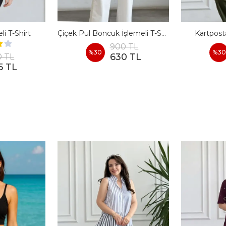
i T-Shirt
Çiçek Pul Boncuk İşlemeli T-Shirt
Kartposta
900 TL
%
30
%
30
630 TL
0 TL
5 TL