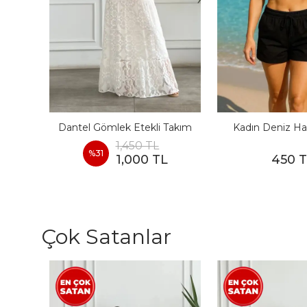
I
Dantel Gömlek Etekli Takım
Kadın Deniz Ha
1,450 TL
%
31
1,000 TL
450 
Çok Satanlar