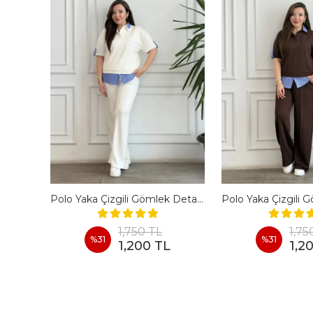
En Boy Likralı Bir Beden İncelten Pantolon - BORDO
Polo Yaka Çizgili Gömlek Detaylı Kısa Kollu Takım - BEYAZ
1,750 TL
1,75
%
31
%
31
1,200 TL
1,2