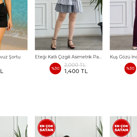
vuz Şortu
Eteği Katlı Çizgili Asimetrik Pamuk Elbise
2,000 TL
%
30
%
30
TL
1,400 TL