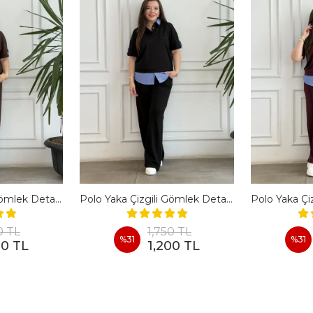
Polo Yaka Çizgili Gömlek Detaylı Kısa Kollu Takım - KAHVERENGI
Polo Yaka Çizgili Gömlek Detaylı Kısa Kollu Takım - SIYAH
0 TL
1,750 TL
%
31
%
31
00 TL
1,200 TL