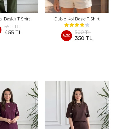
l Baskılı T-Shirt
Duble Kol Basic T-Shirt
Ön
650 TL
455 TL
500 TL
%
30
350 TL