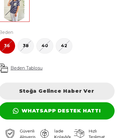
Beden
36
38
40
42
Beden Tablosu
Stoğa Gelince Haber Ver
WHATSAPP DESTEK HATTI
Güvenli
İade
Hızlı
Alışveriş
Kolaylığı
Teslimat