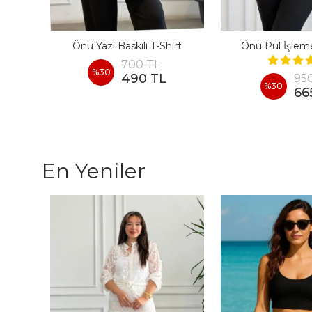
irt
Önü Yazı Baskılı T-Shirt
Önü Pul İşlemel
700 TL
%
30
490 TL
95
%
30
66
En Yeniler