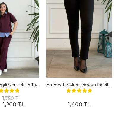
Polo Yaka Çizgili Gömlek Detaylı Kısa Kollu Takım - BORDO
En Boy Likralı Bir Beden İncelten Pantolon - SIYAH
1,750 TL
1,200 TL
1,400 TL