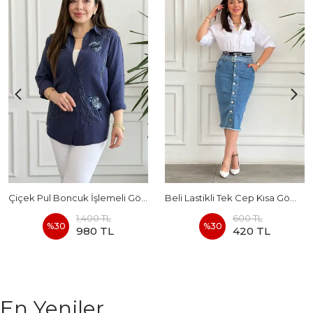
Çiçek Pul Boncuk İşlemeli Gömlek
Beli Lastikli Tek Cep Kısa Gömlek
1,400 TL
600 TL
%
30
%
30
980 TL
420 TL
En Yeniler