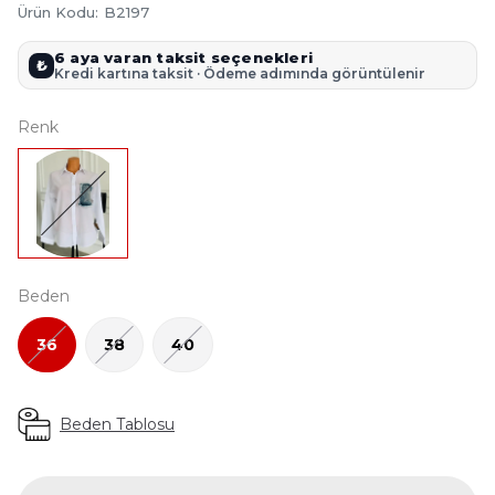
Ürün Kodu
:
B2197
6 aya varan taksit seçenekleri
₺
Kredi kartına taksit · Ödeme adımında görüntülenir
Renk
Beden
36
38
40
Beden Tablosu