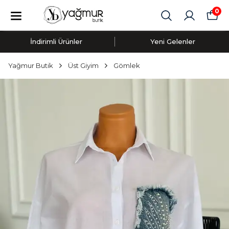
0
İndirimli Ürünler
Yeni Gelenler
Yağmur Butik
Üst Giyim
Gömlek