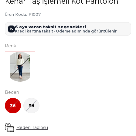
Kenar Taş İşlemeli Kot Pantolon
Ürün Kodu
:
P1007
6 aya varan taksit seçenekleri
₺
Kredi kartına taksit · Ödeme adımında görüntülenir
Renk
Beden
36
38
Beden Tablosu