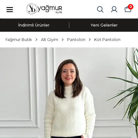
0
İndirimli Ürünler
Yeni Gelenler
Yağmur Butik
Alt Giyim
Pantolon
Kot Pantolon