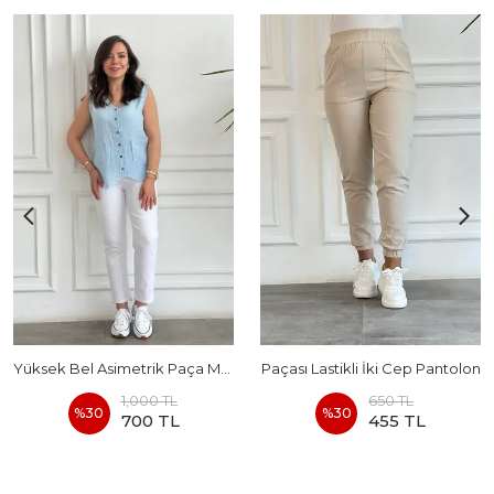
Yüksek Bel Asimetrik Paça Momjean
Paçası Lastikli İki Cep Pantolon
1,000 TL
650 TL
%
30
%
30
700 TL
455 TL