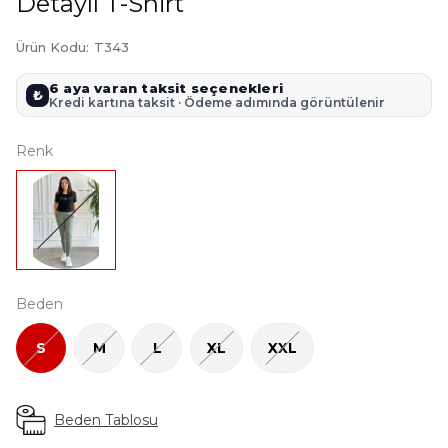
Detaylı T-Shirt
Ürün Kodu
:
T343
6 aya varan taksit seçenekleri
₺
Kredi kartına taksit · Ödeme adımında görüntülenir
Renk
Beden
S
M
L
XL
XXL
Beden Tablosu