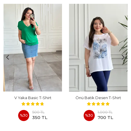
V Yaka Basic T-Shirt
Önü Batik Desen T-Shirt
500 TL
1,000 TL
%
30
%
30
350 TL
700 TL