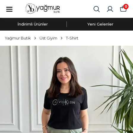
0
İndirimli Ürünler
Yeni Gelenler
Yağmur Butik
Üst Giyim
T-Shirt