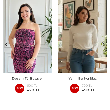
Desenli Tül Büstiyer
Yarım Balıkçı Bluz
600 TL
700 TL
%
30
%
30
420 TL
490 TL