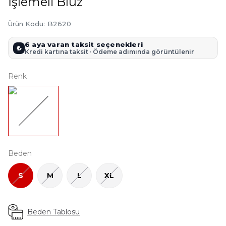
İşlemeli Bluz
Ürün Kodu
:
B2620
6 aya varan taksit seçenekleri
₺
Kredi kartına taksit · Ödeme adımında görüntülenir
Renk
Beden
S
M
L
XL
Beden Tablosu