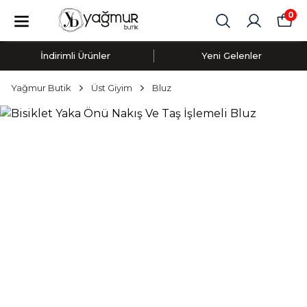
0
İndirimli Ürünler
Yeni Gelenler
Yağmur Butik
Üst Giyim
Bluz