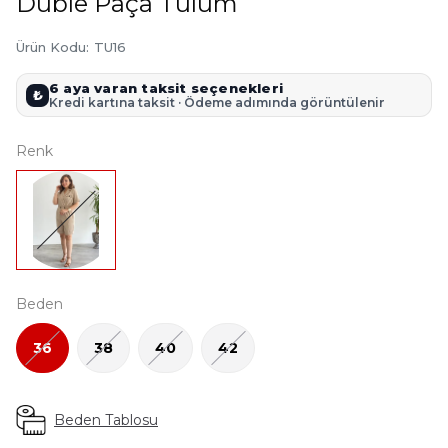
Duble Paça Tulum
Ürün Kodu
:
TU16
6 aya varan taksit seçenekleri
₺
Kredi kartına taksit · Ödeme adımında görüntülenir
Renk
Beden
36
38
40
42
Beden Tablosu