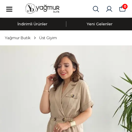
0
İndirimli Ürünler
Yeni Gelenler
Yağmur Butik
Üst Giyim