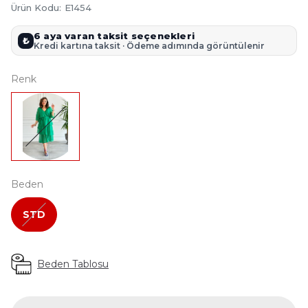
Ürün Kodu
:
E1454
6 aya varan taksit seçenekleri
₺
Kredi kartına taksit · Ödeme adımında görüntülenir
Renk
Beden
STD
Beden Tablosu