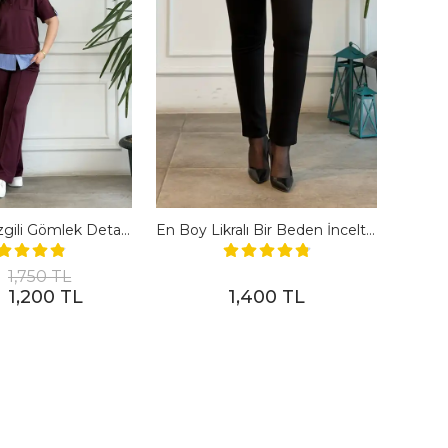
Polo Yaka Çizgili Gömlek Detaylı Kısa Kollu Takım - BORDO
En Boy Likralı Bir Beden İncelten Pantolon - SIYAH
1,750 TL
1,200 TL
1,400 TL