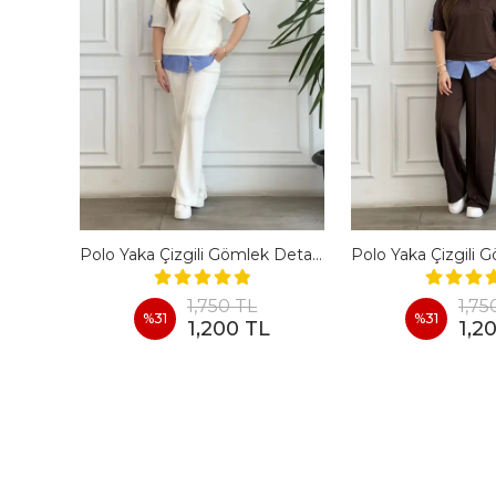
En Boy Likralı Bir Beden İncelten Pantolon - BORDO
Polo Yaka Çizgili Gömlek Detaylı Kısa Kollu Takım - BEYAZ
1,750 TL
1,75
%
31
%
31
1,200 TL
1,2