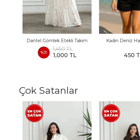
I
Dantel Gömlek Etekli Takım
Kadın Deniz Ha
1,450 TL
%
31
1,000 TL
450 
Çok Satanlar