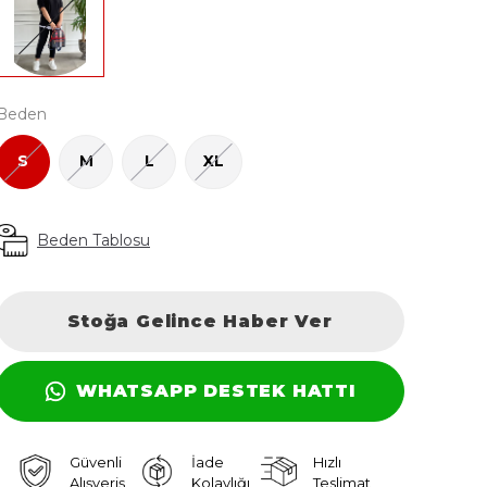
Beden
S
M
L
XL
Beden Tablosu
Stoğa Gelince Haber Ver
WHATSAPP DESTEK HATTI
Güvenli
İade
Hızlı
Alışveriş
Kolaylığı
Teslimat