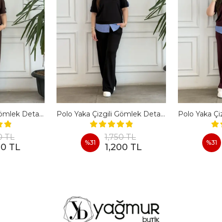
Polo Yaka Çizgili Gömlek Detaylı Kısa Kollu Takım - KAHVERENGI
Polo Yaka Çizgili Gömlek Detaylı Kısa Kollu Takım - SIYAH
0 TL
1,750 TL
%
31
%
31
00 TL
1,200 TL