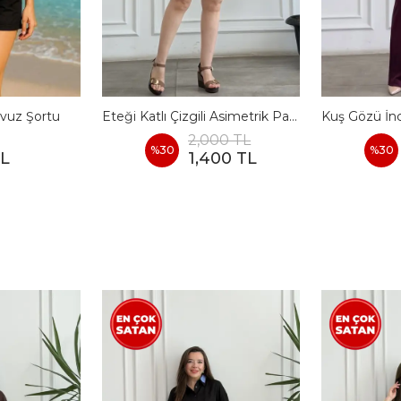
vuz Şortu
Eteği Katlı Çizgili Asimetrik Pamuk Elbise
2,000 TL
%
30
%
30
TL
1,400 TL