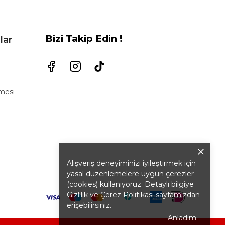
Bizi Takip Edin !
lar
şmesi
Alışveriş deneyiminizi iyileştirmek için
yasal düzenlemelere uygun çerezler
(cookies) kullanıyoruz. Detaylı bilgiye
Gizlilik ve Çerez Politikası
sayfamızdan
erişebilirsiniz.
Anladım