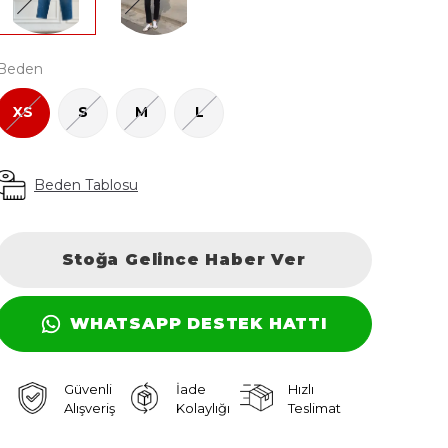
Beden
XS
S
M
L
Beden Tablosu
Stoğa Gelince Haber Ver
WHATSAPP DESTEK HATTI
Güvenli
İade
Hızlı
Alışveriş
Kolaylığı
Teslimat