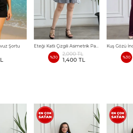
vuz Şortu
Eteği Katlı Çizgili Asimetrik Pamuk Elbise
2,000 TL
%
30
%
30
TL
1,400 TL