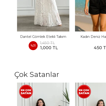
I
Dantel Gömlek Etekli Takım
Kadın Deniz Ha
1,450 TL
%
31
1,000 TL
450 
Çok Satanlar