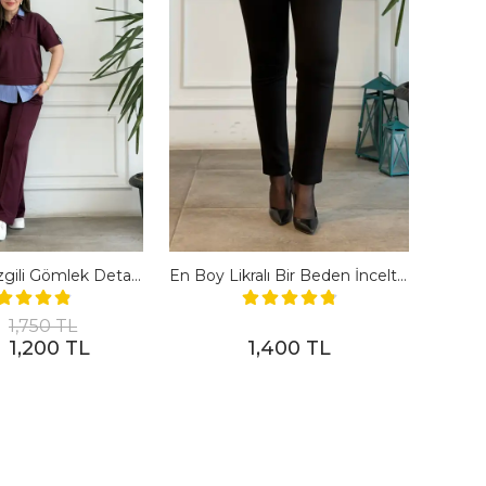
Polo Yaka Çizgili Gömlek Detaylı Kısa Kollu Takım - BORDO
En Boy Likralı Bir Beden İncelten Pantolon - SIYAH
1,750 TL
1,200 TL
1,400 TL