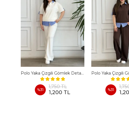
En Boy Likralı Bir Beden İncelten Pantolon - BORDO
Polo Yaka Çizgili Gömlek Detaylı Kısa Kollu Takım - BEYAZ
1,750 TL
1,75
%
31
%
31
1,200 TL
1,2