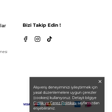
Bizi Takip Edin !
lar
şmesi
Alışveriş deneyiminizi iyileştirmek için
yasal düzenlemelere uygun çerezler
(cookies) kullanıyoruz. Detaylı bilgiye
Gizlilik ve Çerez Politikası
sayfamızdan
erişebilirsiniz.