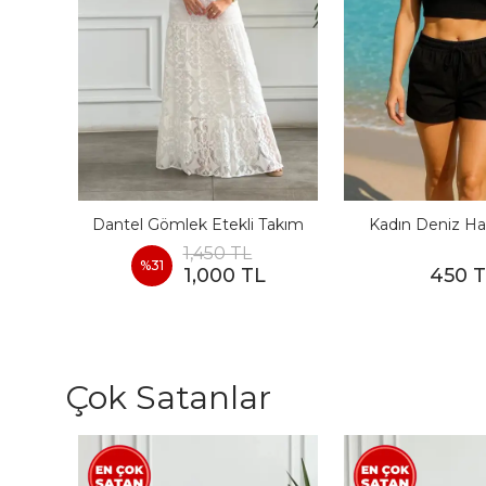
I
Dantel Gömlek Etekli Takım
Kadın Deniz Ha
1,450 TL
%
31
1,000 TL
450 
Çok Satanlar