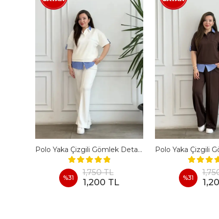
En Boy Likralı Bir Beden İncelten Pantolon - BORDO
Polo Yaka Çizgili Gömlek Detaylı Kısa Kollu Takım - BEYAZ
1,750 TL
1,75
%
31
%
31
1,200 TL
1,2