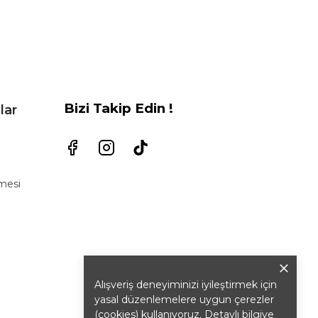
Bizi Takip Edin !
lar
şmesi
Alışveriş deneyiminizi iyileştirmek için
yasal düzenlemelere uygun çerezler
(cookies) kullanıyoruz. Detaylı bilgiye