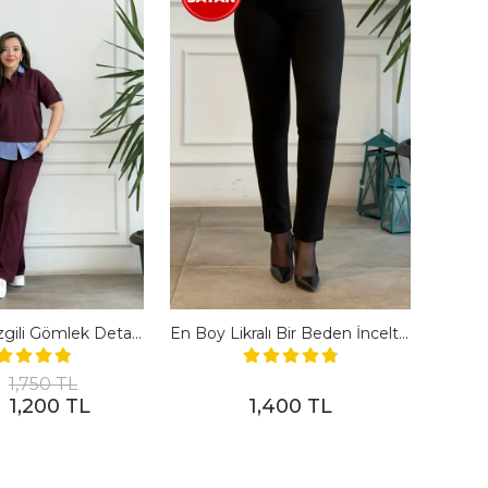
Polo Yaka Çizgili Gömlek Detaylı Kısa Kollu Takım - BORDO
En Boy Likralı Bir Beden İncelten Pantolon - SIYAH
1,750 TL
1,200 TL
1,400 TL