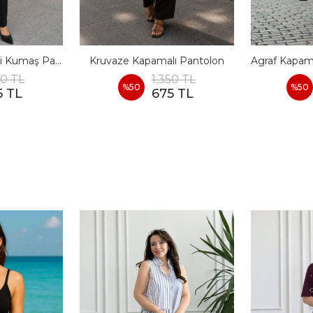
Kendinden Kemerli Kumaş Pantolon
Kruvaze Kapamalı Pantolon
50 TL
1,350 TL
%
50
%
50
5 TL
675 TL