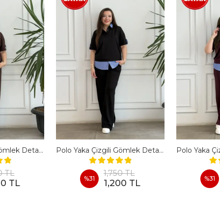
Polo Yaka Çizgili Gömlek Detaylı Kısa Kollu Takım - KAHVERENGI
Polo Yaka Çizgili Gömlek Detaylı Kısa Kollu Takım - SIYAH
0 TL
1,750 TL
%
31
%
31
00 TL
1,200 TL