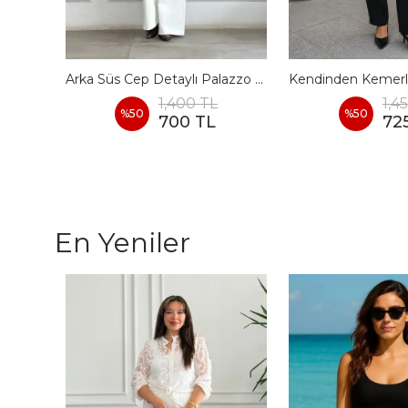
Beli Asimetrik Biyeli Palazzo Pantolon
Arka Süs Cep Detaylı Palazzo Pantolon
1,400 TL
1,4
%
50
%
50
700 TL
72
En Yeniler