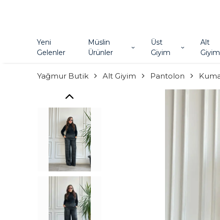
Yeni
Müslin
Üst
Alt
Gelenler
Ürünler
Giyim
Giyim
Yağmur Butik
Alt Giyim
Pantolon
Kuma