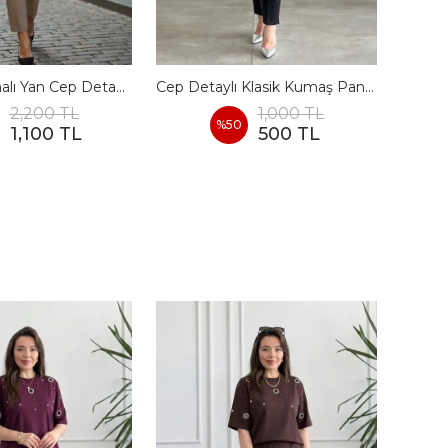
Agraf Kapamalı Yan Cep Detaylı Kumaş Pantolon
Cep Detaylı Klasik Kumaş Pantolon
Çel
2,200 TL
1,000 TL
%
50
1,100 TL
500 TL