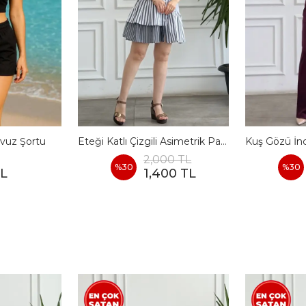
vuz Şortu
Eteği Katlı Çizgili Asimetrik Pamuk Elbise
2,000 TL
%
30
%
30
TL
1,400 TL