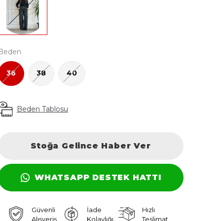
Beden
36
38
40
Beden Tablosu
Stoğa Gelince Haber Ver
WHATSAPP DESTEK HATTI
Güvenli
İade
Hızlı
Alışveriş
Kolaylığı
Teslimat