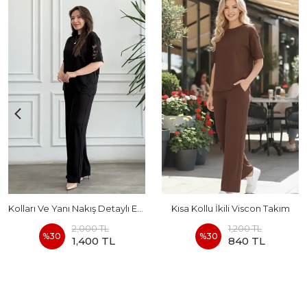
Kolları Ve Yanı Nakış Detaylı Eşofman Takımı
Kısa Kollu İkili Viscon Takım
2,000 TL
1,200 TL
%
30
%
30
1,400 TL
840 TL