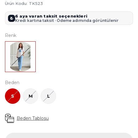
Ürün Kodu
:
TK523
6 aya varan taksit seçenekleri
₺
Kredi kartına taksit · Ödeme adımında görüntülenir
Renk
Beden
S
M
L
Beden Tablosu