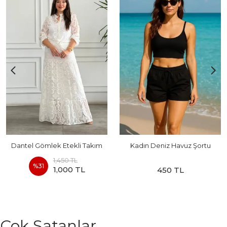
Dantel Gömlek Etekli Takım
Kadın Deniz Havuz Şortu
1,450 TL
%
31
1,000 TL
450 TL
Çok Satanlar