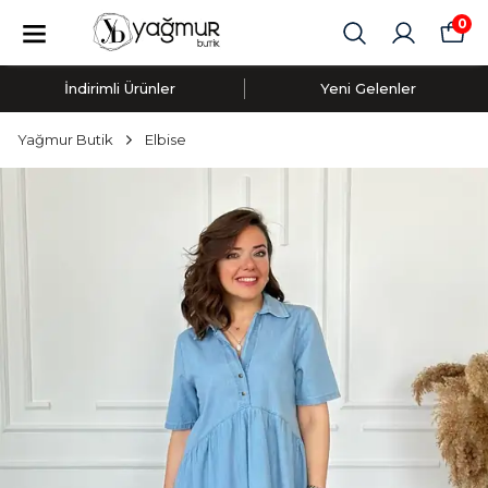
0
İndirimli Ürünler
Yeni Gelenler
Yağmur Butik
Elbise