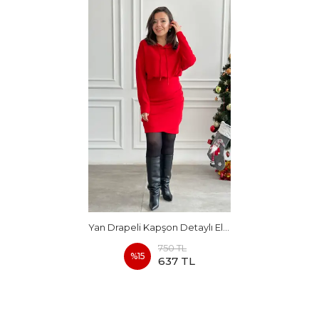
Yan Drapeli Kapşon Detaylı Elbise
750 TL
%
15
637 TL