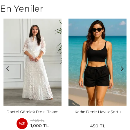
En Yeniler
Dantel Gömlek Etekli Takım
Kadın Deniz Havuz Şortu
1,450 TL
%
31
1,000 TL
450 TL