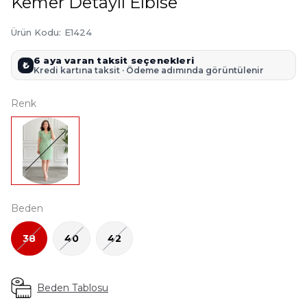
Kemer Detaylı Elbise
Ürün Kodu
:
E1424
6 aya varan taksit seçenekleri
₺
Kredi kartına taksit · Ödeme adımında görüntülenir
Renk
Beden
38
40
42
Beden Tablosu