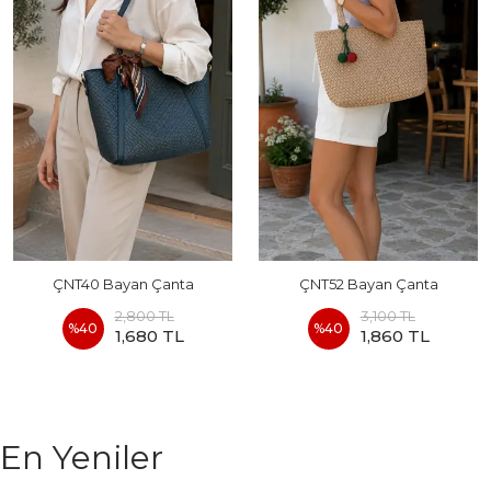
ÇNT40 Bayan Çanta
ÇNT52 Bayan Çanta
2,800 TL
3,100 TL
%
40
%
40
1,680 TL
1,860 TL
En Yeniler