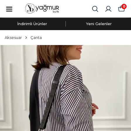
0
İndirimli Ürünler
Yeni Gelenler
Aksesuar
Çanta