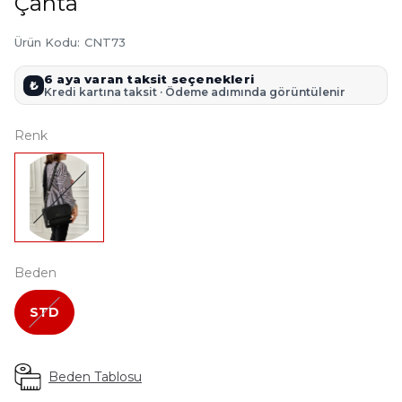
Çanta
Ürün Kodu
:
CNT73
6 aya varan taksit seçenekleri
₺
Kredi kartına taksit · Ödeme adımında görüntülenir
Renk
Beden
STD
Beden Tablosu