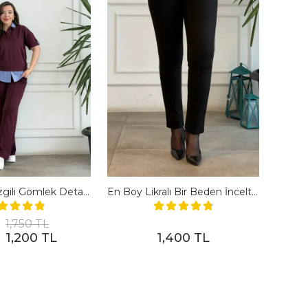
Polo Yaka Çizgili Gömlek Detaylı Kısa Kollu Takım - BORDO
En Boy Likralı Bir Beden İncelten Pantolon - SIYAH
1,750 TL
1,200 TL
1,400 TL