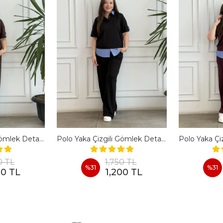
Polo Yaka Çizgili Gömlek Detaylı Kısa Kollu Takım - KAHVERENGI
Polo Yaka Çizgili Gömlek Detaylı Kısa Kollu Takım - SIYAH
0 TL
1,750 TL
%
31
%
31
00 TL
1,200 TL