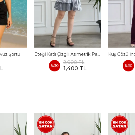
vuz Şortu
Eteği Katlı Çizgili Asimetrik Pamuk Elbise
2,000 TL
%
30
%
30
TL
1,400 TL