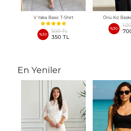
Biyeli Cebi Metal Aksesuarlı T-Shirt
V Yaka Basic T-Shirt
Önü Kız Baskıl
1,0
%
30
70
500 TL
%
30
350 TL
En Yeniler