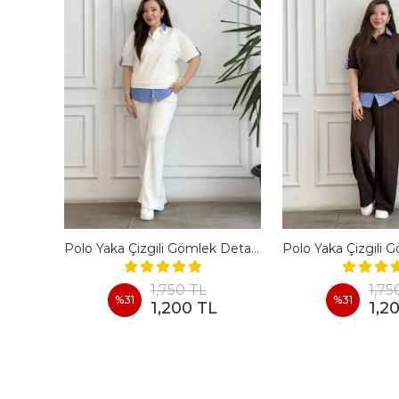
En Boy Likralı Bir Beden İncelten Pantolon - BORDO
Polo Yaka Çizgili Gömlek Detaylı Kısa Kollu Takım - BEYAZ
1,750 TL
1,75
%
31
%
31
1,200 TL
1,2