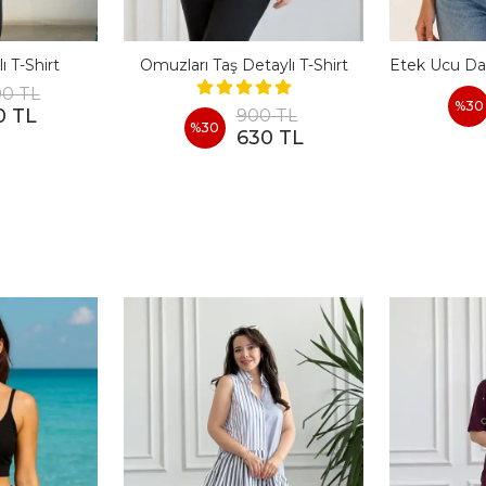
ı T-Shirt
Omuzları Taş Detaylı T-Shirt
00 TL
%
30
0 TL
900 TL
%
30
630 TL