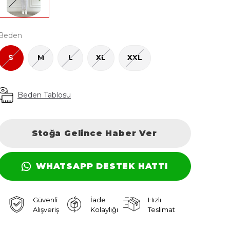
Beden
S
M
L
XL
XXL
Beden Tablosu
Stoğa Gelince Haber Ver
WHATSAPP DESTEK HATTI
Güvenli
İade
Hızlı
Alışveriş
Kolaylığı
Teslimat