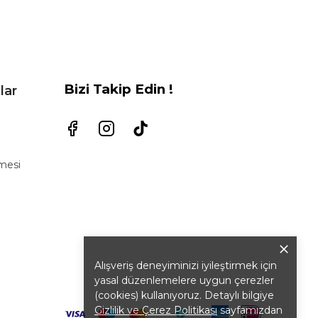
Bizi Takip Edin !
lar
şmesi
Alışveriş deneyiminizi iyileştirmek için
yasal düzenlemelere uygun çerezler
(cookies) kullanıyoruz. Detaylı bilgiye
Gizlilik ve Çerez Politikası
sayfamızdan