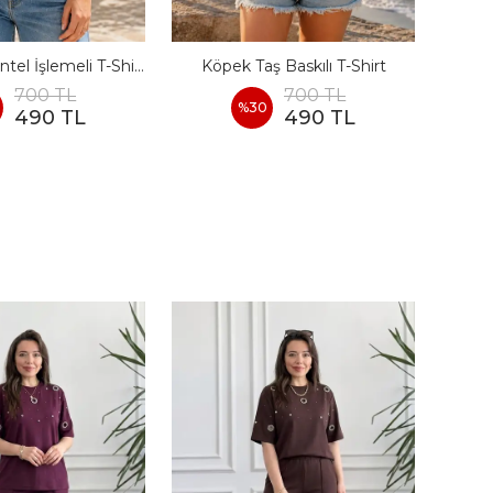
Etek Ucu Dantel İşlemeli T-Shirt
Köpek Taş Baskılı T-Shirt
Önü 
700 TL
700 TL
%
30
490 TL
490 TL