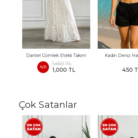
I
Dantel Gömlek Etekli Takım
Kadın Deniz Ha
1,450 TL
%
31
1,000 TL
450 
Çok Satanlar