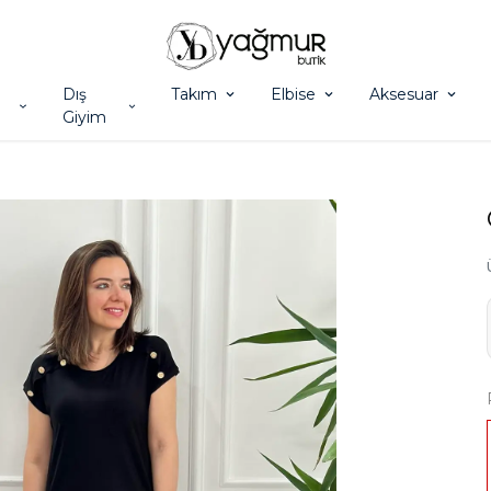
Dış
Takım
Elbise
Aksesuar
Giyim