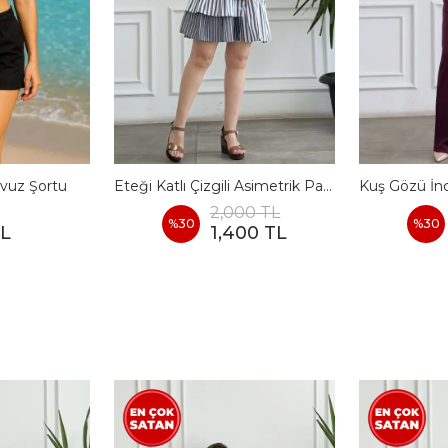
vuz Şortu
Eteği Katlı Çizgili Asimetrik Pamuk Elbise
2,000 TL
%
30
%
30
TL
1,400 TL