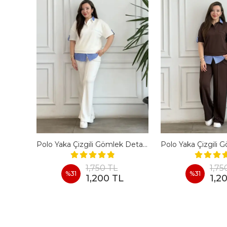
En Boy Likralı Bir Beden İncelten Pantolon - BORDO
Polo Yaka Çizgili Gömlek Detaylı Kısa Kollu Takım - BEYAZ
1,750 TL
1,75
%
31
%
31
1,200 TL
1,2