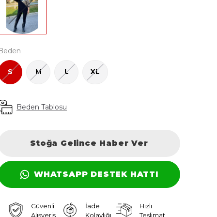
Beden
S
M
L
XL
Beden Tablosu
Stoğa Gelince Haber Ver
WHATSAPP DESTEK HATTI
Güvenli
İade
Hızlı
Alışveriş
Kolaylığı
Teslimat