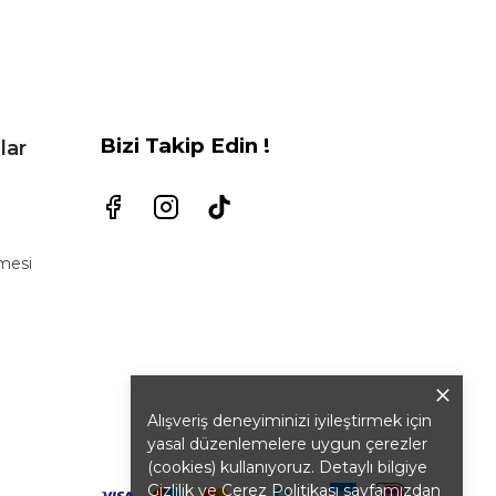
Bizi Takip Edin !
lar
şmesi
Alışveriş deneyiminizi iyileştirmek için
yasal düzenlemelere uygun çerezler
(cookies) kullanıyoruz. Detaylı bilgiye
Gizlilik ve Çerez Politikası
sayfamızdan