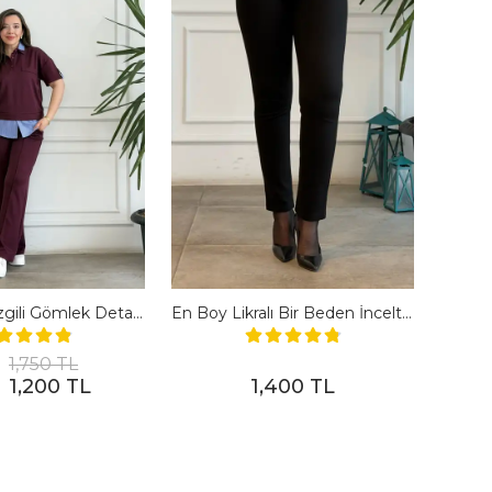
Polo Yaka Çizgili Gömlek Detaylı Kısa Kollu Takım - BORDO
En Boy Likralı Bir Beden İncelten Pantolon - SIYAH
1,750 TL
1,200 TL
1,400 TL