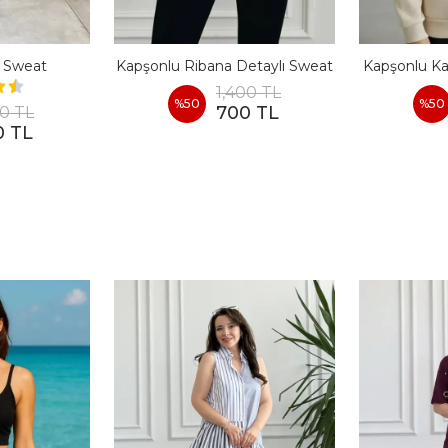
 Sweat
Kapşonlu Ribana Detaylı Sweat
Kapşonlu Ka
1,400 TL
%
50
%
50
700 TL
00 TL
0 TL