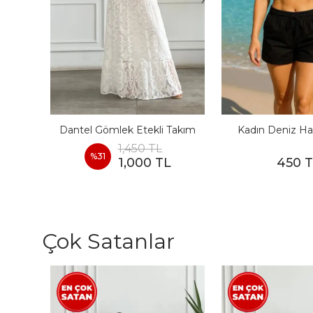
I
Dantel Gömlek Etekli Takım
Kadın Deniz Ha
1,450 TL
%
31
1,000 TL
450 
Çok Satanlar