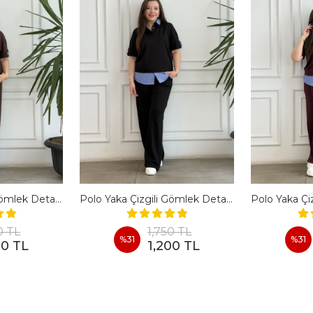
Polo Yaka Çizgili Gömlek Detaylı Kısa Kollu Takım - KAHVERENGI
Polo Yaka Çizgili Gömlek Detaylı Kısa Kollu Takım - SIYAH
0 TL
1,750 TL
%
31
%
31
00 TL
1,200 TL