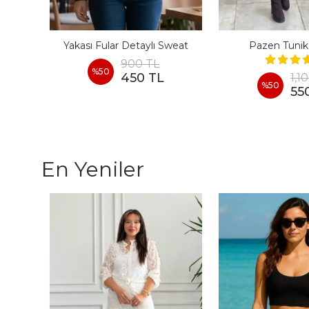
at
Yakası Fular Detaylı Sweat
Pazen Tunik
900 TL
%
50
450 TL
1,1
%
50
55
En Yeniler