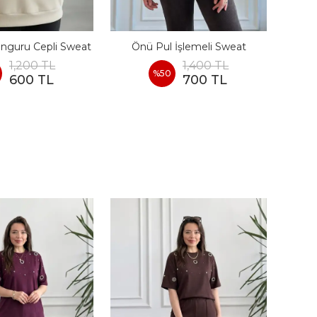
nguru Cepli Sweat
Önü Pul İşlemeli Sweat
G
1,200 TL
1,400 TL
%
50
600 TL
700 TL