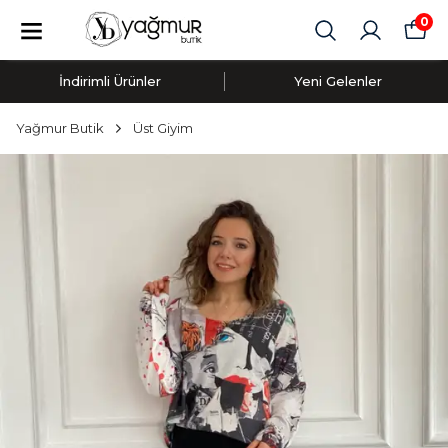
0
İndirimli Ürünler
Yeni Gelenler
Yağmur Butik
Üst Giyim