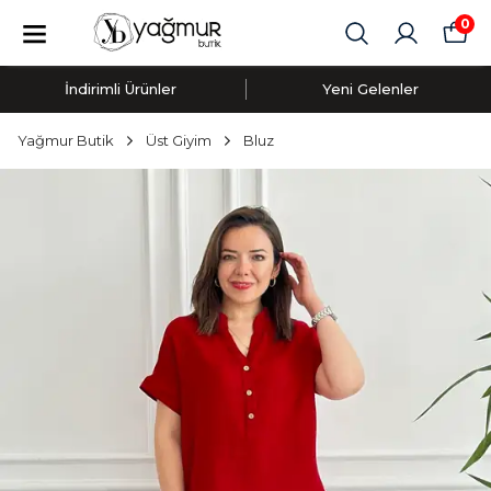
0
İndirimli Ürünler
Yeni Gelenler
Yağmur Butik
Üst Giyim
Bluz