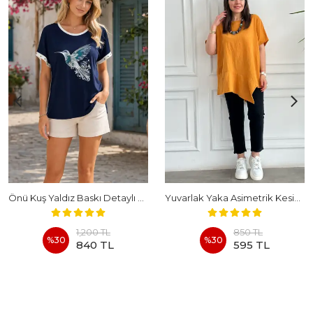
Önü Kuş Yaldız Baskı Detaylı Penye Bluz
Yuvarlak Yaka Asimetrik Kesim Rahat Kalıp %100 Pamuk Bluz
1,200 TL
850 TL
%
30
%
30
840 TL
595 TL