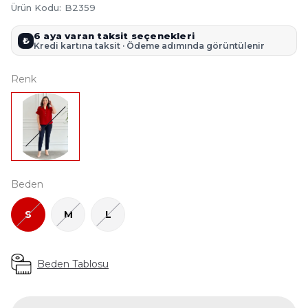
Ürün Kodu
:
B2359
6 aya varan taksit seçenekleri
₺
Kredi kartına taksit · Ödeme adımında görüntülenir
Renk
Beden
S
M
L
Beden Tablosu