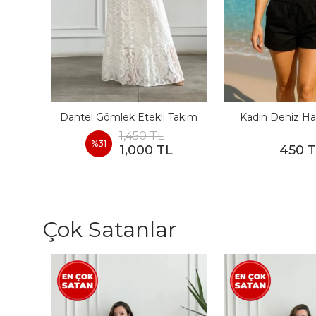
I
Dantel Gömlek Etekli Takım
Kadın Deniz Ha
1,450 TL
%
31
1,000 TL
450 
Çok Satanlar