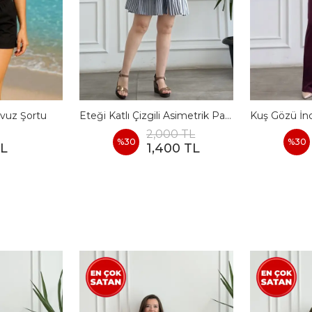
vuz Şortu
Eteği Katlı Çizgili Asimetrik Pamuk Elbise
2,000 TL
%
30
%
30
TL
1,400 TL