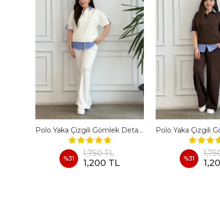
En Boy Likralı Bir Beden İncelten Pantolon - BORDO
Polo Yaka Çizgili Gömlek Detaylı Kısa Kollu Takım - BEYAZ
1,750 TL
1,75
%
31
%
31
1,200 TL
1,2