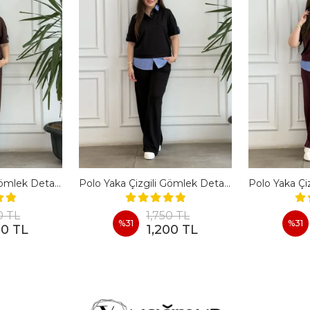
Polo Yaka Çizgili Gömlek Detaylı Kısa Kollu Takım - KAHVERENGI
Polo Yaka Çizgili Gömlek Detaylı Kısa Kollu Takım - SIYAH
0 TL
1,750 TL
%
31
%
31
00 TL
1,200 TL