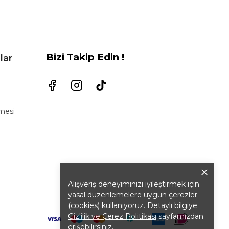
Bizi Takip Edin !
lar
şmesi
Alışveriş deneyiminizi iyileştirmek için
yasal düzenlemelere uygun çerezler
(cookies) kullanıyoruz. Detaylı bilgiye
Gizlilik ve Çerez Politikası
sayfamızdan
erişebilirsiniz.