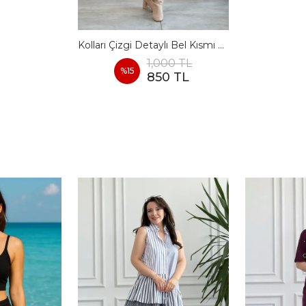
Kolları Çizgi Detaylı Bel Kısmı Büzmeli Elbise
1,000 TL
%
15
850 TL