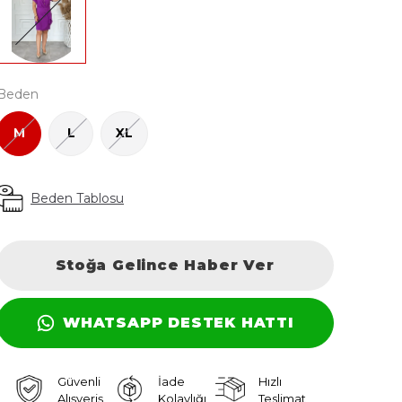
Beden
M
L
XL
Beden Tablosu
Stoğa Gelince Haber Ver
WHATSAPP DESTEK HATTI
Güvenli
İade
Hızlı
Alışveriş
Kolaylığı
Teslimat