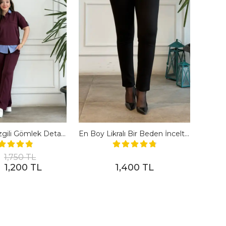
Polo Yaka Çizgili Gömlek Detaylı Kısa Kollu Takım - BORDO
En Boy Likralı Bir Beden İncelten Pantolon - SIYAH
1,750 TL
1,200 TL
1,400 TL