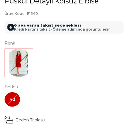
Püskül Detaylı Kolsuz Elbise
Ürün Kodu
:
E1540
6 aya varan taksit seçenekleri
₺
Kredi kartına taksit · Ödeme adımında görüntülenir
Renk
Beden
42
Beden Tablosu