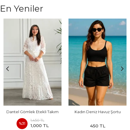
En Yeniler
Dantel Gömlek Etekli Takım
Kadın Deniz Havuz Şortu
1,450 TL
%
31
1,000 TL
450 TL