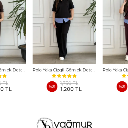
Polo Yaka Çizgili Gömlek Detaylı Kısa Kollu Takım - KAHVERENGI
Polo Yaka Çizgili Gömlek Detaylı Kısa Kollu Takım - SIYAH
0 TL
1,750 TL
%
31
%
31
00 TL
1,200 TL