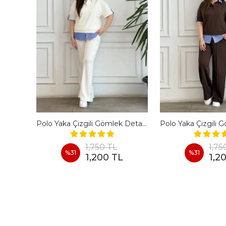
En Boy Likralı Bir Beden İncelten Pantolon - BORDO
Polo Yaka Çizgili Gömlek Detaylı Kısa Kollu Takım - BEYAZ
1,750 TL
1,75
%
31
%
31
1,200 TL
1,2