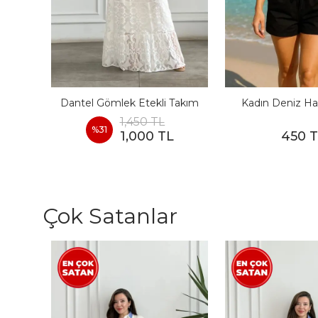
I
Dantel Gömlek Etekli Takım
Kadın Deniz Ha
1,450 TL
%
31
1,000 TL
450 
Çok Satanlar