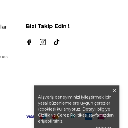
Bizi Takip Edin !
lar
şmesi
Alışveriş deneyiminizi iyileştirmek için
yasal düzenlemelere uygun çerezler
(cookies) kullanıyoruz. Detaylı bilgiye
Gizlilik ve Çerez Politikası
sayfamızdan
erişebilirsiniz.