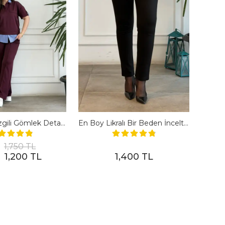
Polo Yaka Çizgili Gömlek Detaylı Kısa Kollu Takım - BORDO
En Boy Likralı Bir Beden İncelten Pantolon - SIYAH
1,750 TL
1,200 TL
1,400 TL