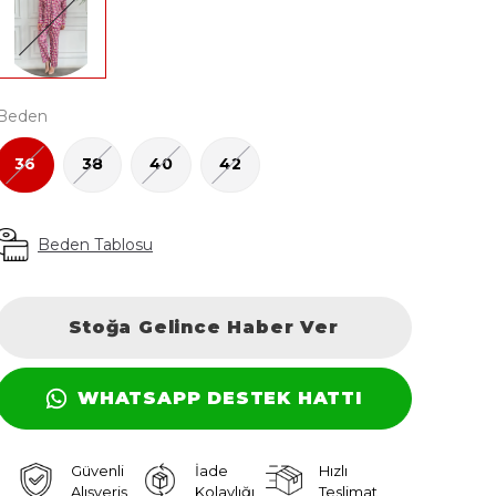
Beden
36
38
40
42
Beden Tablosu
Stoğa Gelince Haber Ver
WHATSAPP DESTEK HATTI
Güvenli
İade
Hızlı
Alışveriş
Kolaylığı
Teslimat