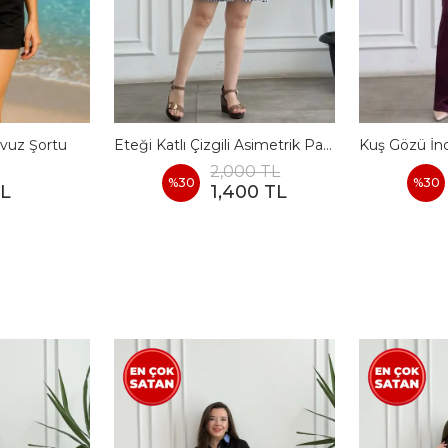
vuz Şortu
Eteği Katlı Çizgili Asimetrik Pamuk Elbise
2,000 TL
%
30
%
30
TL
1,400 TL