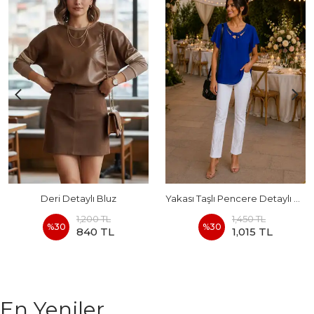
Deri Detaylı Bluz
Yakası Taşlı Pencere Detaylı Kolları Volanlı Bluz
1,200 TL
1,450 TL
%
30
%
30
840 TL
1,015 TL
En Yeniler