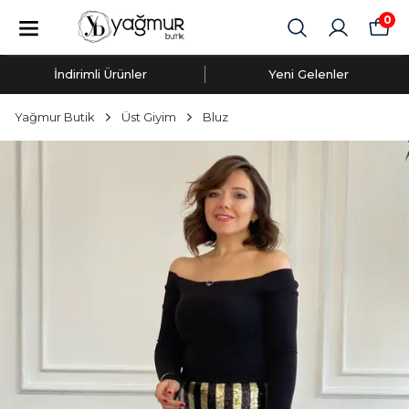
0
İndirimli Ürünler
Yeni Gelenler
Yağmur Butik
Üst Giyim
Bluz