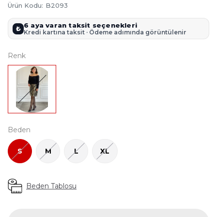
Ürün Kodu
:
B2093
6 aya varan taksit seçenekleri
₺
Kredi kartına taksit · Ödeme adımında görüntülenir
Renk
Beden
S
M
L
XL
Beden Tablosu