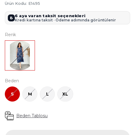
Ürün Kodu
:
E1495
6 aya varan taksit seçenekleri
₺
Kredi kartına taksit · Ödeme adımında görüntülenir
Renk
Beden
S
M
L
XL
Beden Tablosu