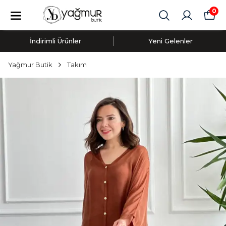
0
İndirimli Ürünler
Yeni Gelenler
Yağmur Butik
Takım