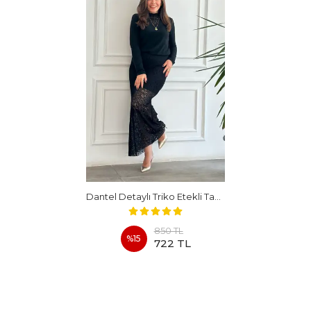
Dantel Detaylı Triko Etekli Takım
850 TL
%
15
722 TL