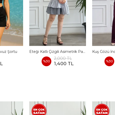
vuz Şortu
Eteği Katlı Çizgili Asimetrik Pamuk Elbise
2,000 TL
%
30
%
30
TL
1,400 TL