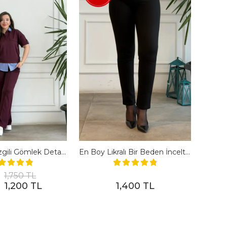
Polo Yaka Çizgili Gömlek Detaylı Kısa Kollu Takım - BORDO
En Boy Likralı Bir Beden İncelten Pantolon - SIYAH
1,750 TL
1,200 TL
1,400 TL