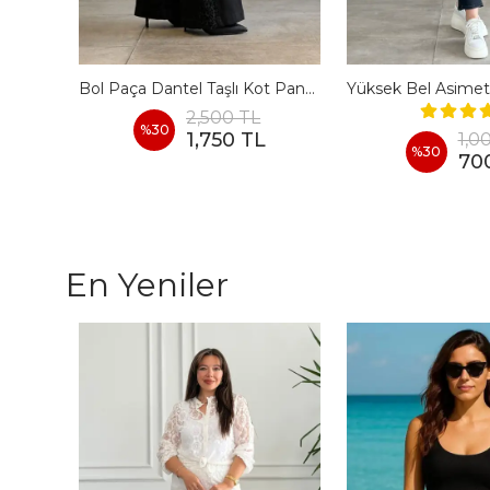
antolon
Bol Paça Dantel Taşlı Kot Pantolon
2,500 TL
%
30
1,750 TL
1,0
%
30
70
En Yeniler