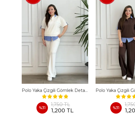
En Boy Likralı Bir Beden İncelten Pantolon - BORDO
Polo Yaka Çizgili Gömlek Detaylı Kısa Kollu Takım - BEYAZ
1,750 TL
1,75
%
31
%
31
1,200 TL
1,2