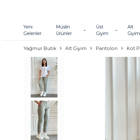
Yeni
Müslin
Üst
Alt
Gelenler
Ürünler
Giyim
Giyim
Yağmur Butik
Alt Giyim
Pantolon
Kot P