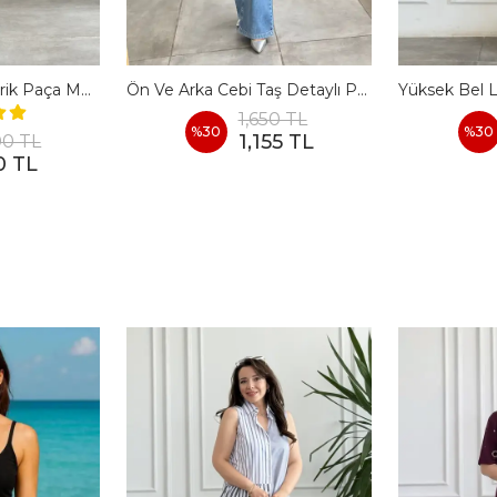
Yüksek Bel Asimetrik Paça Momjean
Ön Ve Arka Cebi Taş Detaylı Palazzo Kot Pantolon
1,650 TL
%
30
%
30
1,155 TL
00 TL
0 TL