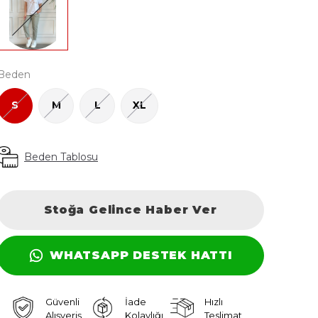
Beden
S
M
L
XL
Beden Tablosu
Stoğa Gelince Haber Ver
WHATSAPP DESTEK HATTI
Güvenli
İade
Hızlı
Alışveriş
Kolaylığı
Teslimat