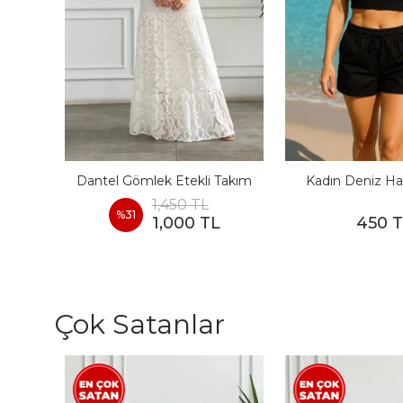
I
Dantel Gömlek Etekli Takım
Kadın Deniz Ha
1,450 TL
%
31
1,000 TL
450 
Çok Satanlar