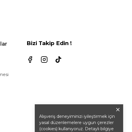
Bizi Takip Edin !
lar
şmesi
Alışveriş deneyiminizi iyileştirmek için
yasal düzenlemelere uygun çerezler
(cookies) kullanıyoruz. Detaylı bilgiye