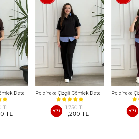
Polo Yaka Çizgili Gömlek Detaylı Kısa Kollu Takım - KAHVERENGI
Polo Yaka Çizgili Gömlek Detaylı Kısa Kollu Takım - SIYAH
0 TL
1,750 TL
%
31
%
31
00 TL
1,200 TL