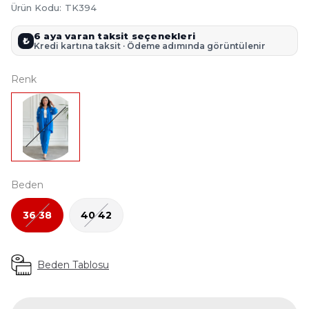
Ürün Kodu
:
TK394
6 aya varan taksit seçenekleri
₺
Kredi kartına taksit · Ödeme adımında görüntülenir
Renk
Beden
36 38
40 42
Beden Tablosu