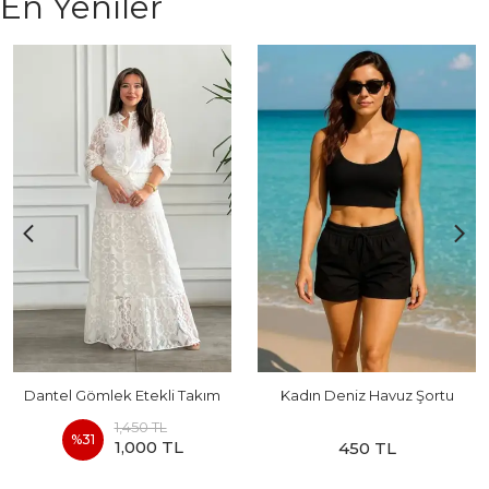
En Yeniler
Dantel Gömlek Etekli Takım
Kadın Deniz Havuz Şortu
1,450 TL
%
31
1,000 TL
450 TL