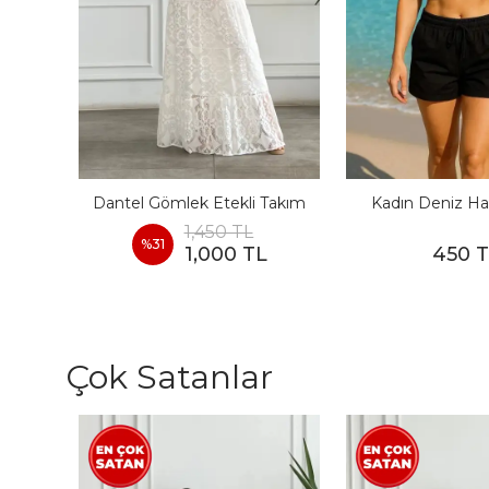
I
Dantel Gömlek Etekli Takım
Kadın Deniz Ha
1,450 TL
%
31
1,000 TL
450 
Çok Satanlar