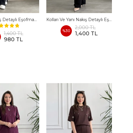
Önü Kare Taş Detaylı Eşofman Takımı
Kolları Ve Yanı Nakış Detaylı Eşofman Takımı
Ö
2,000 TL
%
30
1,400 TL
1,400 TL
980 TL