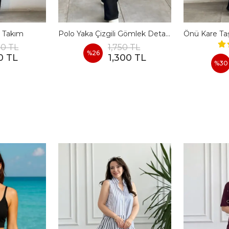
ı Takım
Polo Yaka Çizgili Gömlek Detaylı Takım
00 TL
1,750 TL
%
26
0 TL
1,300 TL
%
30