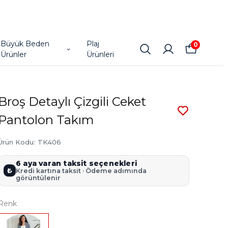
Büyük Beden
Plaj
0
Ürünler
Ürünleri
Broş Detaylı Çizgili Ceket
Pantolon Takım
Ürün Kodu
:
TK406
6 aya varan taksit seçenekleri
₺
Kredi kartına taksit · Ödeme adımında
görüntülenir
Renk