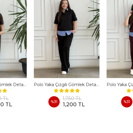
Polo Yaka Çizgili Gömlek Detaylı Kısa Kollu Takım - KAHVERENGI
Polo Yaka Çizgili Gömlek Detaylı Kısa Kollu Takım - SIYAH
0 TL
1,750 TL
%
31
%
31
00 TL
1,200 TL