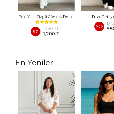
Polo Yaka Biyeli Taş İşlemeli Kısa Kollu Takım
Polo Yaka Çizgili Gömlek Detaylı Kısa Kollu Takım
Fular Detayl
1,4
%
30
98
1,750 TL
%
31
1,200 TL
En Yeniler