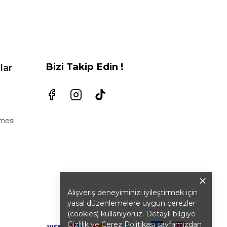
Bizi Takip Edin !
lar
şmesi
Alışveriş deneyiminizi iyileştirmek için
yasal düzenlemelere uygun çerezler
(cookies) kullanıyoruz. Detaylı bilgiye
Gizlilik ve Çerez Politikası
sayfamızdan