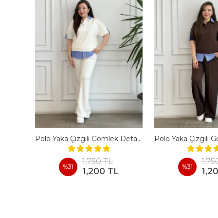
En Boy Likralı Bir Beden İncelten Pantolon - BORDO
Polo Yaka Çizgili Gömlek Detaylı Kısa Kollu Takım - BEYAZ
1,750 TL
1,75
%
31
%
31
1,200 TL
1,2