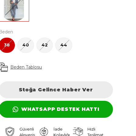
Beden
38
40
42
44
Beden Tablosu
Stoğa Gelince Haber Ver
WHATSAPP DESTEK HATTI
Güvenli
İade
Hızlı
Alışveriş
Kolaylığı
Teslimat