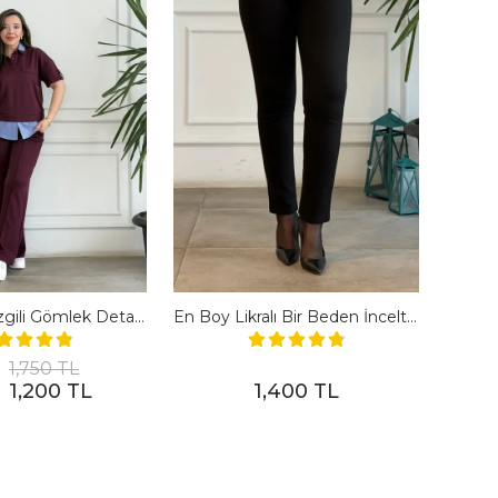
Polo Yaka Çizgili Gömlek Detaylı Kısa Kollu Takım - BORDO
En Boy Likralı Bir Beden İncelten Pantolon - SIYAH
1,750 TL
1,200 TL
1,400 TL