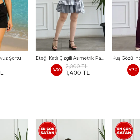
vuz Şortu
Eteği Katlı Çizgili Asimetrik Pamuk Elbise
2,000 TL
%
30
%
30
TL
1,400 TL