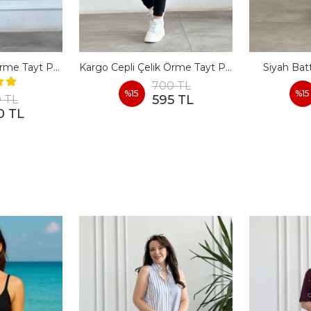
Beli Lastikli Çelik Örme Tayt Pantolon
Kargo Cepli Çelik Örme Tayt Pantolon
Siyah Bat
700 TL
%
15
%
15
595 TL
 TL
0 TL