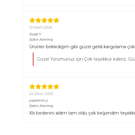
10 Mart 2026
Ayşe
Y.
Satın Alınmış
Ürünler beklediğim gibi güzel geldi kargolama çok 
Güzel Yorumunuz için Çok teşekkür ederiz. Güzel
22 Ekim 2025
yasemin
y.
Satın Alınmış
Xls bedenini aldım tam oldu çok beğendim teşekk