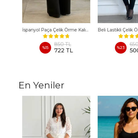
Battal Paça Yırtmaç Detaylı Yüksek Bel Pantolon Tayt
İspanyol Paça Çelik Örme Kalın Tayt Pantolon
850 TL
650
%
15
%
23
722 TL
50
En Yeniler