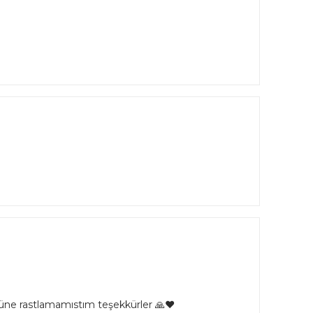
rüne rastlamamıstım teşekkürler 🙏❤