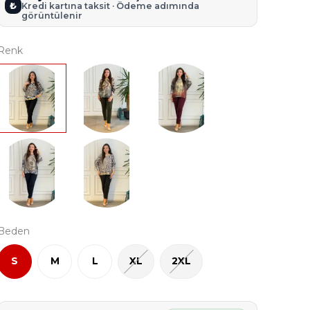
₺
Kredi kartına taksit · Ödeme adımında
görüntülenir
Renk
Beden
S
M
L
XL
2XL