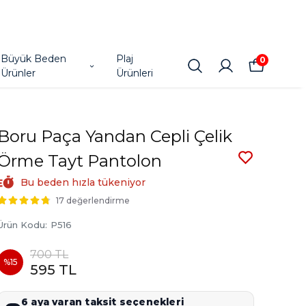
Büyük Beden
Plaj
0
Ürünler
Ürünleri
Boru Paça Yandan Cepli Çelik
Örme Tayt Pantolon
Bu beden hızla tükeniyor
17 değerlendirme
Ürün Kodu
:
P516
700 TL
%
15
595 TL
6 aya varan taksit seçenekleri