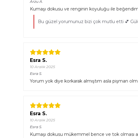
Arzu
A.
Kumaşı dokusu ve renginin koyuluğu ile beğendim
Bu güzel yorumunuz bizi çok mutlu etti 💕 Güle
Esra S.
10 Aralık 2025
Esra
S.
Yorum yok diye korkarak almıştım asla pişman olm
Esra S.
10 Aralık 2025
Esra
S.
Kumaşı dokusu mükemmel bence ve tok olması ayrıc