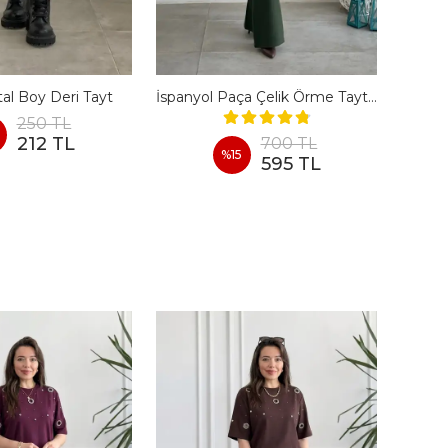
tal Boy Deri Tayt
İspanyol Paça Çelik Örme Tayt Pantolon
250 TL
212 TL
700 TL
%
15
595 TL