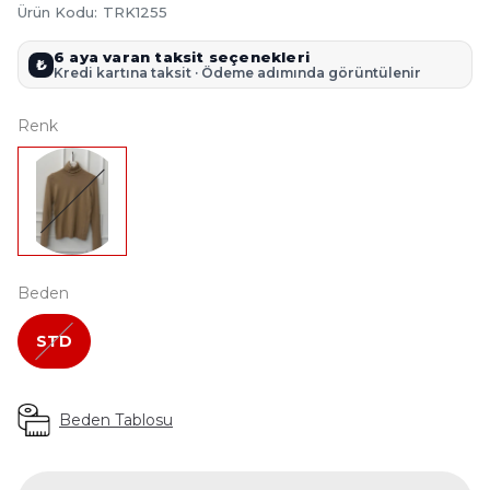
Ürün Kodu
:
TRK1255
6 aya varan taksit seçenekleri
₺
Kredi kartına taksit · Ödeme adımında görüntülenir
Renk
Beden
STD
Beden Tablosu