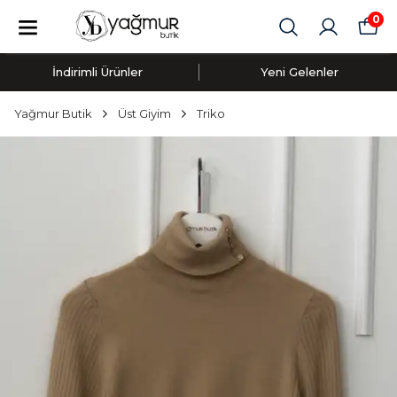
0
İndirimli Ürünler
Yeni Gelenler
Yağmur Butik
Üst Giyim
Triko