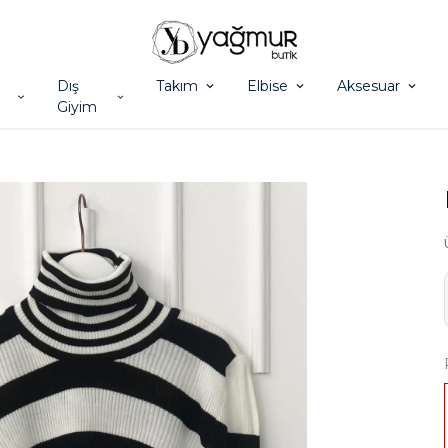
Dış
Takım
Elbise
Aksesuar
Giyim