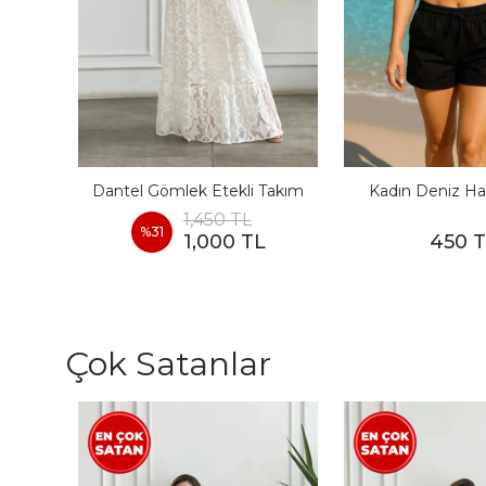
I
Dantel Gömlek Etekli Takım
Kadın Deniz Ha
1,450 TL
%
31
1,000 TL
450 
Çok Satanlar