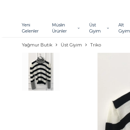
Yeni
Müslin
Üst
Alt
Gelenler
Ürünler
Giyim
Giyim
Yağmur Butik
Üst Giyim
Triko