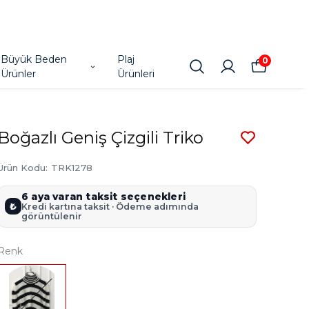
Büyük Beden
Plaj
0
Ürünler
Ürünleri
Boğazlı Geniş Çizgili Triko
Ürün Kodu
:
TRK1278
6 aya varan taksit seçenekleri
₺
Kredi kartına taksit · Ödeme adımında
görüntülenir
Renk