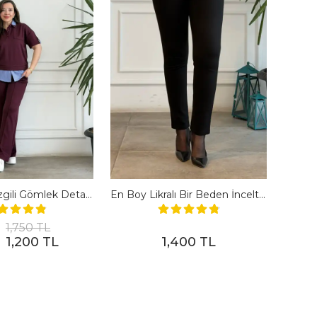
Polo Yaka Çizgili Gömlek Detaylı Kısa Kollu Takım - BORDO
En Boy Likralı Bir Beden İncelten Pantolon - SIYAH
1,750 TL
1,200 TL
1,400 TL