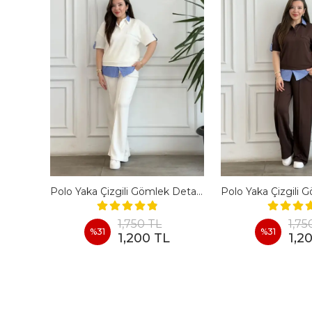
En Boy Likralı Bir Beden İncelten Pantolon - BORDO
Polo Yaka Çizgili Gömlek Detaylı Kısa Kollu Takım - BEYAZ
1,750 TL
1,75
%
31
%
31
1,200 TL
1,2