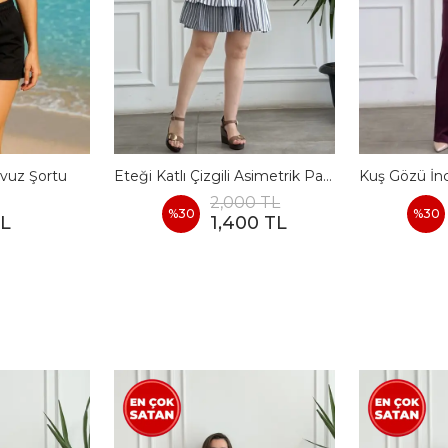
vuz Şortu
Eteği Katlı Çizgili Asimetrik Pamuk Elbise
2,000 TL
%
30
%
30
TL
1,400 TL