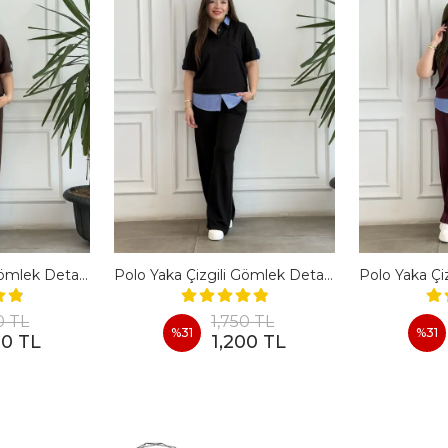
Polo Yaka Çizgili Gömlek Detaylı Kısa Kollu Takım - KAHVERENGI
Polo Yaka Çizgili Gömlek Detaylı Kısa Kollu Takım - SIYAH
0 TL
1,750 TL
%
31
%
31
00 TL
1,200 TL