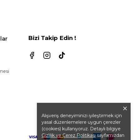
Bizi Takip Edin !
lar
şmesi
Alışveriş deneyiminizi iyileştirmek için
yasal düzenlemelere uygun çerezler
(cookies) kullanıyoruz. Detaylı bilgiye
Gizlilik ve Çerez Politikası
sayfamızdan