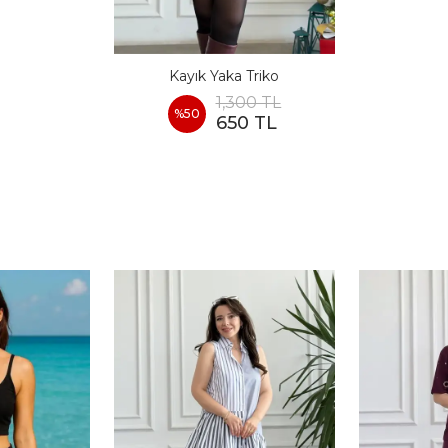
Kayık Yaka Triko
1,300 TL
%
50
650 TL