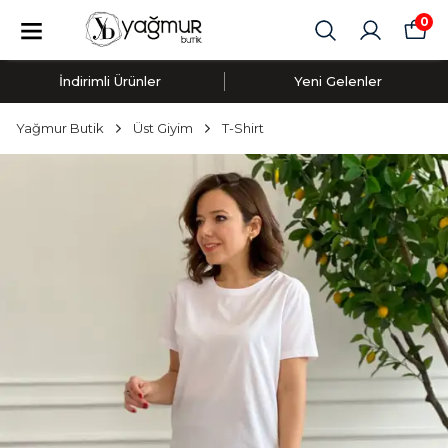
0
İndirimli Ürünler
Yeni Gelenler
Yağmur Butik
Üst Giyim
T-Shirt