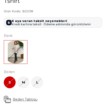
Tshirt
Ürün Kodu
:
B2038
6 aya varan taksit seçenekleri
₺
Kredi kartına taksit · Ödeme adımında görüntülenir
Renk
Beden
S
M
L
Beden Tablosu