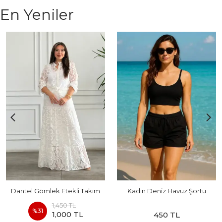
En Yeniler
Dantel Gömlek Etekli Takım
Kadın Deniz Havuz Şortu
1,450 TL
%
31
1,000 TL
450 TL