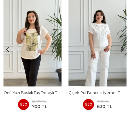
Önü Yazı Baskılı Taş Detaylı T-Shirt
Çiçek Pul Boncuk İşlemeli T-Shirt
1,000 TL
900 TL
%
30
%
30
700 TL
630 TL