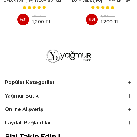
Polo Yaka Çizgili Gömlek Detaylı Kısa Kollu Takım - LACIVERT
Polo Yaka Çizgili Gömlek Detaylı Kısa Kollu Takım - BEYAZ
1,750 TL
1,750 TL
%
31
%
31
1,200 TL
1,200 TL
Popüler Kategoriler
Yağmur Butik
Online Alışveriş
Faydalı Bağlantılar
Bizi Takip Edin !