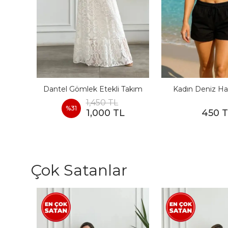
I
Dantel Gömlek Etekli Takım
Kadın Deniz Ha
1,450 TL
%
31
1,000 TL
450 
Çok Satanlar