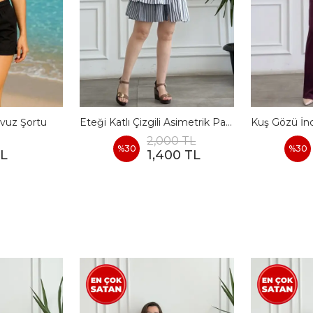
vuz Şortu
Eteği Katlı Çizgili Asimetrik Pamuk Elbise
2,000 TL
%
30
%
30
TL
1,400 TL