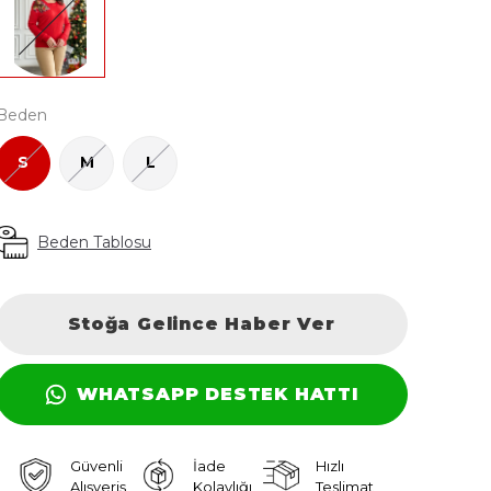
Beden
S
M
L
Beden Tablosu
Stoğa Gelince Haber Ver
WHATSAPP DESTEK HATTI
Güvenli
İade
Hızlı
Alışveriş
Kolaylığı
Teslimat