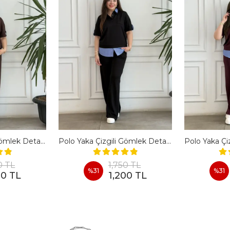
Polo Yaka Çizgili Gömlek Detaylı Kısa Kollu Takım - KAHVERENGI
Polo Yaka Çizgili Gömlek Detaylı Kısa Kollu Takım - SIYAH
0 TL
1,750 TL
%
31
%
31
00 TL
1,200 TL