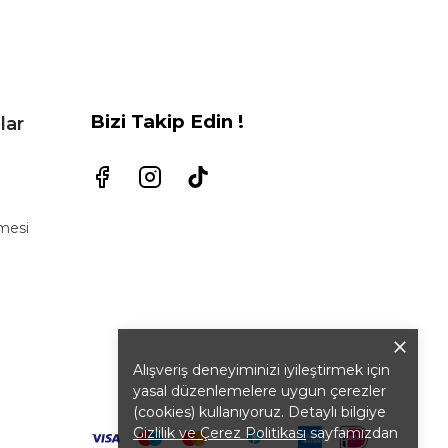
Bizi Takip Edin !
lar
şmesi
Alışveriş deneyiminizi iyileştirmek için
yasal düzenlemelere uygun çerezler
(cookies) kullanıyoruz. Detaylı bilgiye
Gizlilik ve Çerez Politikası
sayfamızdan