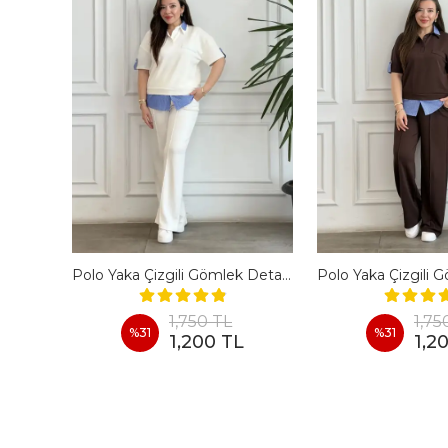
En Boy Likralı Bir Beden İncelten Pantolon - BORDO
Polo Yaka Çizgili Gömlek Detaylı Kısa Kollu Takım - BEYAZ
1,750 TL
1,75
%
31
%
31
1,200 TL
1,2