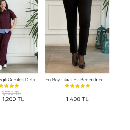
Polo Yaka Çizgili Gömlek Detaylı Kısa Kollu Takım - BORDO
En Boy Likralı Bir Beden İncelten Pantolon - SIYAH
1,750 TL
1,200 TL
1,400 TL